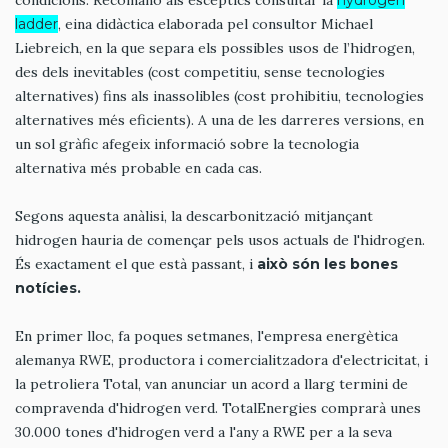
condicions. Recomano als escèptics consultar la
hydrogen
ladder
, eina didàctica elaborada pel consultor Michael
Liebreich, en la que separa els possibles usos de l’hidrogen,
des dels inevitables (cost competitiu, sense tecnologies
alternatives) fins als inassolibles (cost prohibitiu, tecnologies
alternatives més eficients). A una de les darreres versions, en
un sol gràfic afegeix informació sobre la tecnologia
alternativa més probable en cada cas.
Segons aquesta anàlisi, la descarbonització mitjançant
hidrogen hauria de començar pels usos actuals de l'hidrogen.
És exactament el que està passant, i
això són les bones
notícies.
En primer lloc, fa poques setmanes, l'empresa energètica
alemanya RWE, productora i comercialitzadora d'electricitat, i
la petroliera Total, van anunciar un acord a llarg termini de
compravenda d'hidrogen verd. TotalEnergies comprarà unes
30.000 tones d'hidrogen verd a l'any a RWE per a la seva