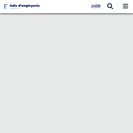
Vés
al
contingut