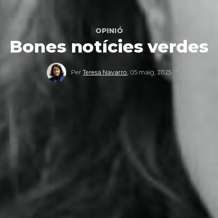
OPINIÓ
Bones notícies verdes
Per
Teresa Navarro
,
05 maig, 2025