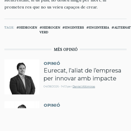
Mentrestant, si us plau, no doneu ningú per mort, ni
prometeu res que no us veieu capaços de crear.
TAGS
HIDROGEN
HIDROGEN
ENGINYERS
ENGINYERIA
ALTERNAT
VERD
MÉS OPINIÓ
OPINIÓ
Eurecat, l’aliat de l’empresa
per innovar amb impacte
04/08/2026 - 14:13
per
Daniel Altimiras
OPINIÓ
El bosc com a
infraestructura: energia, risc i
aigua