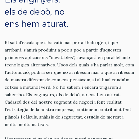
els de debò, no
ens hem aturat.
El salt d’escala que s’ha vaticinat per a l’hidrogen, i que
arribarà, s’anirà produint a poc a poc a partir d’aquestes
primeres aplicacions “inevitables”, i avançarà en paral·lel amb
tecnologies alternatives. Usos dels quals s’ha parlat molt, com
l’automoció, podria ser que no arribessin mai, o que arribessin
de manera diferent de com ens pensàvem, si al final conduïm
cotxes a metanol verd. No ho sabem, i encara trigarem a
saber-ho. Els enginyers, els de debò, no ens hem aturat.
Cadascú des del nostre segment de negoci i fent realitat
l’estratègia de la nostra empresa, continuem contribuint fent
plànols i càlculs, anàlisis de seguretat, estudis de mercat i
molts, molts matisos.