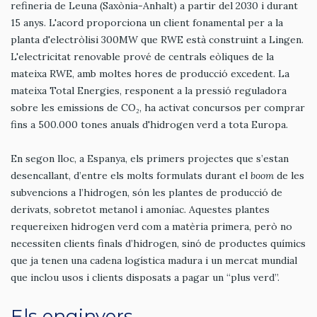
refineria de Leuna (Saxònia-Anhalt) a partir del 2030 i durant
15 anys. L'acord proporciona un client fonamental per a la
planta d'electròlisi 300MW que RWE està construint a Lingen.
L'electricitat renovable prové de centrals eòliques de la
mateixa RWE, amb moltes hores de producció excedent. La
mateixa Total Energies, responent a la pressió reguladora
sobre les emissions de CO₂, ha activat concursos per comprar
fins a 500.000 tones anuals d'hidrogen verd a tota Europa.
En segon lloc, a Espanya, els primers projectes que s’estan
desencallant, d’entre els molts formulats durant el
boom
de les
subvencions a l’hidrogen, són les plantes de producció de
derivats, sobretot metanol i amoníac. Aquestes plantes
requereixen hidrogen verd com a matèria primera, però no
necessiten clients finals d’hidrogen, sinó de productes químics
que ja tenen una cadena logística madura i un mercat mundial
que inclou usos i clients disposats a pagar un “plus verd”.
Els enginyers,