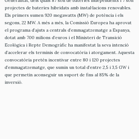
Generalitat, dels quals 87 són de bateries independents i 7 són
projectes de bateries hibridats amb instal·lacions renovables.
Els primers sumen 920 megawatts (MW) de potència i els
segons, 22 MW. A més a més, la Comissió Europea ha aprovat
el programa d’ajuts a centrals d’emmagatzematge a Espanya,
dotat amb 700 milions d’euros i el Ministeri de Transició
Ecològica i Repte Demogràfic ha manifestat la seva intenció
d’accelerar els terminis de convocatòria i atorgament. Aquesta
convocatòria pretén incentivar entre 80 i 120 projectes
d’emmagatzematge, que sumin un total d’entre 2,5 i 3,5 GW i
que permetin aconseguir un suport de fins al 85% de la
inversió.
Tal com detalla del decret llei, l’incident del 28 d’abril de 2025
ha posat sobre la taula la necessitat de regular amb caràcter
urgent el procediment d’autorització d’aquestes instal·lacions
per tal d’afavorir la captació immediata d’inversions de
bateries al seu territori, de forma que es doti de major
resiliència al servei de subministrament elèctric a Catalunya.