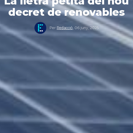
La lletra petita del nou
decret de renovables
Per
Redacció
,
06 juny, 2025