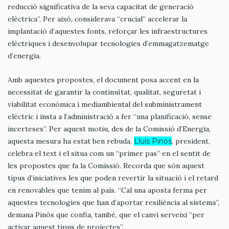
reducció significativa de la seva capacitat de generació
elèctrica”. Per això, considerava “crucial” accelerar la
implantació d’aquestes fonts, reforçar les infraestructures
elèctriques i desenvolupar tecnologies d’emmagatzematge
d’energia.
Amb aquestes propostes, el document posa accent en la
necessitat de garantir la continuïtat, qualitat, seguretat i
viabilitat econòmica i mediambiental del subministrament
elèctric i insta a l’administració a fer “una planificació, sense
incerteses”. Per aquest motiu, des de la Comissió d’Energia,
aquesta mesura ha estat ben rebuda.
Lluís Pinós
, president,
celebra el text i el situa com un “primer pas” en el sentit de
les propostes que fa la Comissió. Recorda que són aquest
tipus d’iniciatives les que poden revertir la situació i el retard
en renovables que tenim al país. “Cal una aposta ferma per
aquestes tecnologies que han d’aportar resiliència al sistema”,
demana Pinós que confia, també, que el canvi serveixi “per
activar aquest tipus de projectes”.