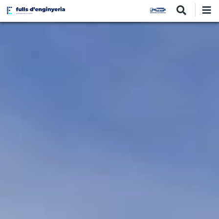
Vés
al
contingut