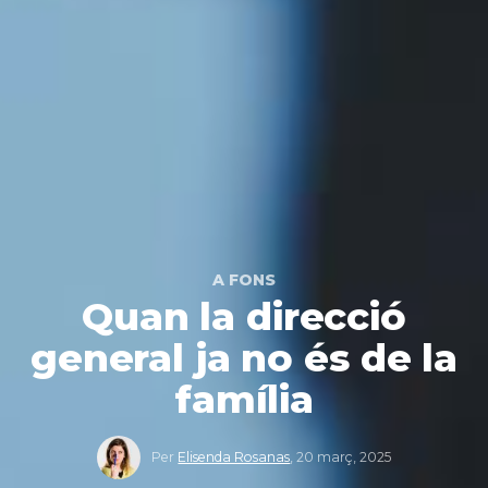
A FONS
Quan la direcció
general ja no és de la
família
Per
Elisenda Rosanas
,
20 març, 2025