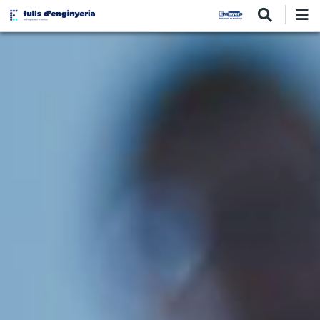
Vés
al
contingut