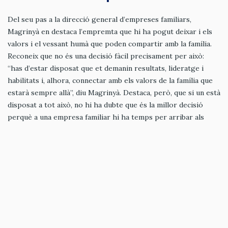
Del seu pas a la direcció general d’empreses familiars,
Magrinyà en destaca l’empremta que hi ha pogut deixar i els
valors i el vessant humà que poden compartir amb la família.
Reconeix que no és una decisió fàcil precisament per això:
“has d’estar disposat que et demanin resultats, lideratge i
habilitats i, alhora, connectar amb els valors de la família que
estarà sempre allà”, diu Magrinyà. Destaca, però, que si un està
disposat a tot això, no hi ha dubte que és la millor decisió
perquè a una empresa familiar hi ha temps per arribar als
objectius marcats, ja que les empreses volen fer sostenible la
companyia i no prenen decisions a curt termini. Magrinyà
valora, doncs, que el pas per una empresa familiar permet
deixar empremta. “L’empresa familiar té ànima”, conclou.
TAGS
CEO
DIRECCIÓ
EMPRESA
EMPRESES
LIDERATGE
PERE
GENERAL
FAMILIAR
GIRBAU