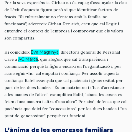
Per la seva experiència, Girbau no és capaç d’assenyalar la clau
de l’èxit d’aquesta figura però sí que identificar factors de
fracàs. “Si culturalment no t’entens amb la família, no
funcionarà”, adverteix Girbau. Per això, creu que cal llegir i
entendre el context de l’empresa i comprovar que els valors
són compartits.
Hi coincideix
Eva Magrinyà
, directora general de Personal
Care a
AC Marca
, que afegeix que cal transparència i
comunicació perquè la figura encaixi en l’organització i, per
aconseguir-ho, cal empatia i confiança. Per assolir aquesta
confiança, Rafel assenyala que cal paciència i generositat per
part de les dues bandes. “És un matrimoni i t’has d’acostumar
a les manies de l’altre”, exemplifica Rafel, “abans les coses es
feien d’una manera i altra d’una altra”. Per això, defensa que cal
paciència que deixi fer “concessions” per les dues bandes i “un
punt de generositat” perquè tot funcioni.
L’ànima de les empreses familiars