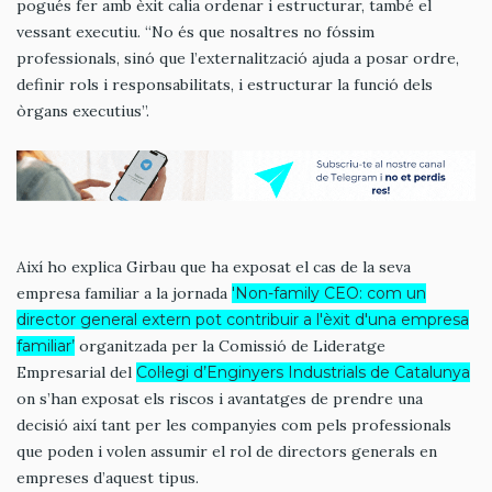
pogués fer amb èxit calia ordenar i estructurar, també el
vessant executiu. “No és que nosaltres no fóssim
professionals, sinó que l’externalització ajuda a posar ordre,
definir rols i responsabilitats, i estructurar la funció dels
òrgans executius”.
Així ho explica Girbau que ha exposat el cas de la seva
empresa familiar a la jornada
'Non-family CEO: com un
director general extern pot contribuir a l'èxit d'una empresa
familiar’
organitzada per la Comissió de Lideratge
Empresarial del
Col·legi d’Enginyers Industrials de Catalunya
on s’han exposat els riscos i avantatges de prendre una
decisió així tant per les companyies com pels professionals
que poden i volen assumir el rol de directors generals en
empreses d’aquest tipus.