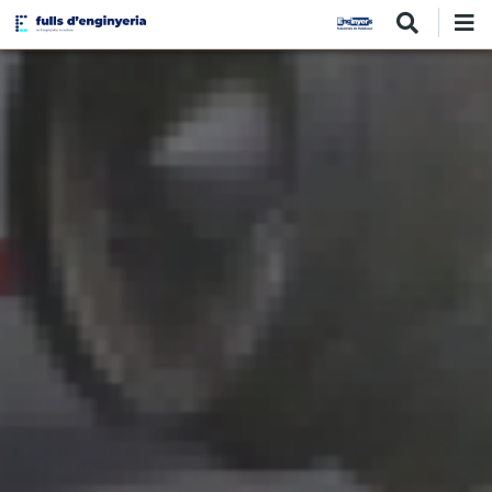
Vés
al
contingut