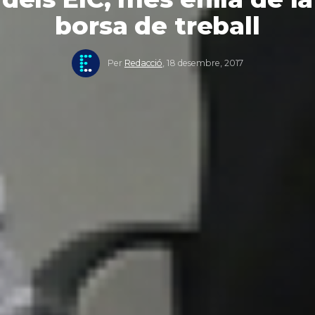
borsa de treball
Per
Redacció
,
18 desembre, 2017