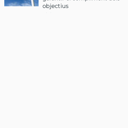
objectius
29/07/2026 - 11:30
per
Redacció
ACTUALITAT
Compte enrere per l’eclipsi:
què se’n sap i què es pot
aprendre
28/07/2026 - 15:30
per
Redacció
ACTUALITAT
La Nit de la Robòtica obre la
convocatòria dels Premis
2026
27/07/2026 - 11:57
per
Xènia Freixas
ACTUALITAT
L’estructura de peatges i
càrrecs com a eina