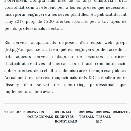
s’ofereixen. Compta amb més de 40 anys d’història i s’ha
consolidat com a referent per a les empreses que necessiten
incorporar enginyers a les seves plantilles. Ha publicat durant
l’any 2017, prop de 1.200 ofertes laborals per a tot tipus de
perfils professionals i sectors.
Els serveis ocupacionals disposen d’un espai web propi
(http://ocupacio.eic.cat) en què els enginyers poden accedir a
tots aquests serveis i disposar de recursos i notícies
d’actualitat relatives al mercat laboral, així com informació
sobre ofertes de treball a l’administració i l’empresa pública.
Actualment, els serveis ocupacionals dels EIC treballen en el
disseny d’un servei de mentoring professional que
implementaran ben aviat.
TAGS
EIC
SERVEIS
COL·LEGI
BORSA
BORSA
MENTOR
OCUPACIONALS
ENGINYERS
TREBALL
TREBALL
INDUSTRIALS
EIC