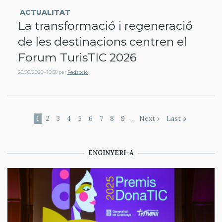
ACTUALITAT
La transformació i regeneració
de les destinacions centren el
Forum TurisTIC 2026
29/05/2026 - 10:38
per
Redacció
Paginació
Pàgina
1
Page
2
Page
3
Page
4
Page
5
Page
6
Page
7
Page
8
Page
9
…
Pàgina
Next ›
Última
Last »
actual
següent
pàgina
ENGINYERI-A