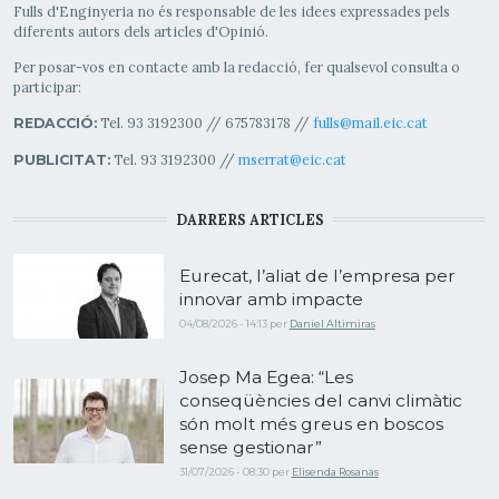
Fulls d'Enginyeria no és responsable de les idees expressades pels
diferents autors dels articles d'Opinió.
Per posar-vos en contacte amb la redacció, fer qualsevol consulta o
participar:
Tel. 93 3192300 // 675783178 //
fulls@mail.eic.cat
REDACCIÓ:
Tel. 93 3192300 //
mserrat@eic.cat
PUBLICITAT:
DARRERS ARTICLES
Eurecat, l’aliat de l’empresa per
innovar amb impacte
04/08/2026 - 14:13
per
Daniel Altimiras
Josep Ma Egea: “Les
conseqüències del canvi climàtic
són molt més greus en boscos
sense gestionar”
31/07/2026 - 08:30
per
Elisenda Rosanas