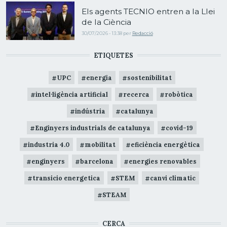
Els agents TECNIO entren a la Llei
de la Ciència
30/07/2026 - 13:38
per
Redacció
ETIQUETES
UPC
energia
sostenibilitat
intel·ligència artificial
recerca
robòtica
indústria
catalunya
Enginyers industrials de catalunya
covid-19
industria 4.0
mobilitat
eficiència energètica
enginyers
barcelona
energies renovables
transicio energetica
STEM
canvi climatic
STEAM
CERCA