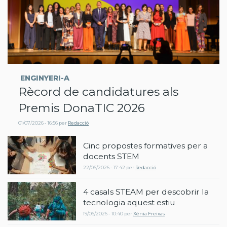
ENGINYERI-A
Rècord de candidatures als
Premis DonaTIC 2026
01/07/2026 - 16:56
per
Redacció
Cinc propostes formatives per a
docents STEM
22/06/2026 - 17:42
per
Redacció
4 casals STEAM per descobrir la
tecnologia aquest estiu
19/06/2026 - 10:40
per
Xènia Freixas