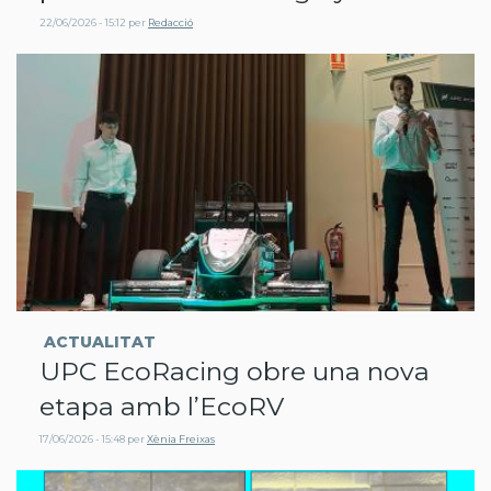
22/06/2026 - 15:12
per
Redacció
ACTUALITAT
UPC EcoRacing obre una nova
etapa amb l’EcoRV
17/06/2026 - 15:48
per
Xènia Freixas