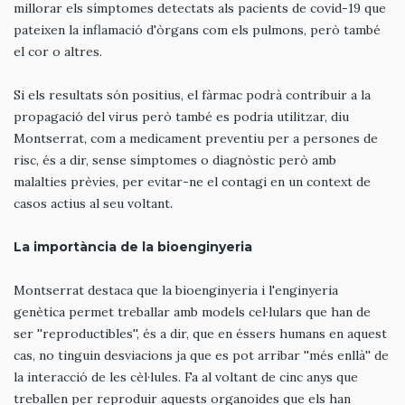
millorar els símptomes detectats als pacients de covid-19 que
pateixen la inflamació d'òrgans com els pulmons, però també
el cor o altres.
Si els resultats són positius, el fàrmac podrà contribuir a la
propagació del virus però també es podria utilitzar, diu
Montserrat, com a medicament preventiu per a persones de
risc, és a dir, sense símptomes o diagnòstic però amb
malalties prèvies, per evitar-ne el contagi en un context de
casos actius al seu voltant.
La importància de la bioenginyeria
Montserrat destaca que la bioenginyeria i l'enginyeria
genètica permet treballar amb models cel·lulars que han de
ser ''reproductibles'', és a dir, que en éssers humans en aquest
cas, no tinguin desviacions ja que es pot arribar ''més enllà'' de
la interacció de les cèl·lules. Fa al voltant de cinc anys que
treballen per reproduir aquests organoides que els han