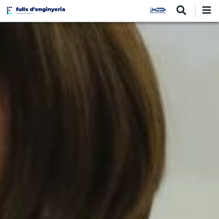
Vés
al
contingut