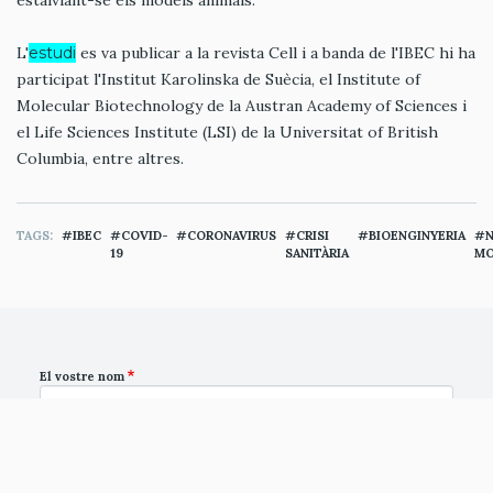
estalviant-se els models animals.
L'
estudi
es va publicar a la revista Cell i a banda de l'IBEC hi ha
participat l'Institut Karolinska de Suècia, el Institute of
Molecular Biotechnology de la Austran Academy of Sciences i
el Life Sciences Institute (LSI) de la Universitat of British
Columbia, entre altres.
TAGS
IBEC
COVID-
CORONAVIRUS
CRISI
BIOENGINYERIA
N
19
SANITÀRIA
MO
El vostre nom
Correu electrònic