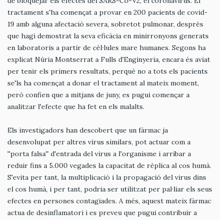
de bloquejar els efectes del SARS-Co-V2, el coronavirus. El
tractament s'ha començat a provar en 200 pacients de covid-
19 amb alguna afectació severa, sobretot pulmonar, després
que hagi demostrat la seva eficàcia en minirronyons generats
en laboratoris a partir de cèl·lules mare humanes. Segons ha
explicat Núria Montserrat a Fulls d'Enginyeria, encara és aviat
per tenir els primers resultats, perquè no a tots els pacients
se'ls ha començat a donar el tractament al mateix moment,
però confien que a mitjans de juny, es pugui començar a
analitzar l'efecte que ha fet en els malalts.
Els investigadors han descobert que un fàrmac ja
desenvolupat per altres virus similars, pot actuar com a
''porta falsa'' d'entrada del virus a l'organisme i arribar a
reduir fins a 5.000 vegades la capacitat de rèplica al cos humà.
S'evita per tant, la multiplicació i la propagació del virus dins
el cos humà, i per tant, podria ser utilitzat per pal·liar els seus
efectes en persones contagiades. A més, aquest mateix fàrmac
actua de desinflamatori i es preveu que pugui contribuir a