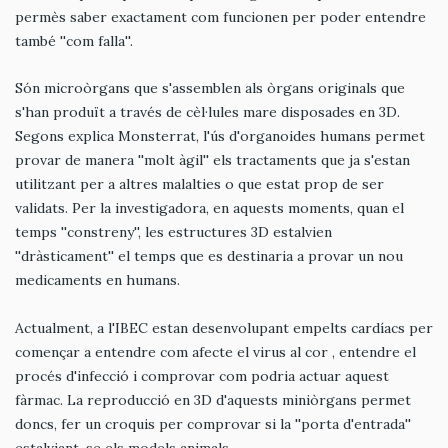
permès saber exactament com funcionen per poder entendre
també ''com falla''.
Són microòrgans que s'assemblen als òrgans originals que
s'han produït a través de cèl·lules mare disposades en 3D.
Segons explica Monsterrat, l'ús d'organoides humans permet
provar de manera ''molt àgil'' els tractaments que ja s'estan
utilitzant per a altres malalties o que estat prop de ser
validats. Per la investigadora, en aquests moments, quan el
temps ''constreny'', les estructures 3D estalvien
''dràsticament'' el temps que es destinaria a provar un nou
medicaments en humans.
Actualment, a l'IBEC estan desenvolupant empelts cardíacs per
començar a entendre com afecte el virus al cor , entendre el
procés d'infecció i comprovar com podria actuar aquest
fàrmac. La reproducció en 3D d'aquests miniòrgans permet
doncs, fer un croquis per comprovar si la ''porta d'entrada''