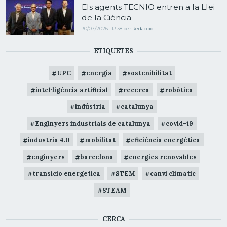
Els agents TECNIO entren a la Llei
de la Ciència
30/07/2026 - 13:38
per
Redacció
ETIQUETES
UPC
energia
sostenibilitat
intel·ligència artificial
recerca
robòtica
indústria
catalunya
Enginyers industrials de catalunya
covid-19
industria 4.0
mobilitat
eficiència energètica
enginyers
barcelona
energies renovables
transicio energetica
STEM
canvi climatic
STEAM
CERCA