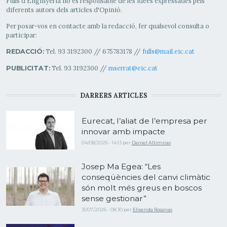
Fulls d'Enginyeria no és responsable de les idees expressades pels
diferents autors dels articles d'Opinió.
Per posar-vos en contacte amb la redacció, fer qualsevol consulta o
participar:
Tel. 93 3192300 // 675783178 //
fulls@mail.eic.cat
REDACCIÓ:
Tel. 93 3192300 //
mserrat@eic.cat
PUBLICITAT:
DARRERS ARTICLES
Eurecat, l’aliat de l’empresa per
innovar amb impacte
04/08/2026 - 14:13
per
Daniel Altimiras
Josep Ma Egea: “Les
conseqüències del canvi climàtic
són molt més greus en boscos
sense gestionar”
31/07/2026 - 08:30
per
Elisenda Rosanas