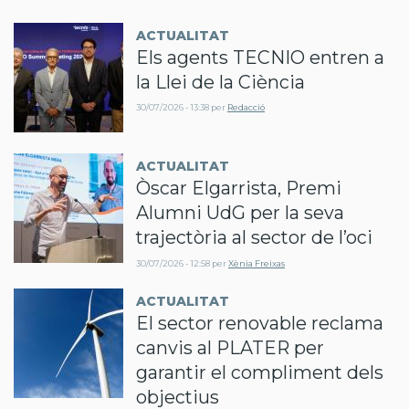
ACTUALITAT
Els agents TECNIO entren a
la Llei de la Ciència
30/07/2026 - 13:38
per
Redacció
ACTUALITAT
Òscar Elgarrista, Premi
Alumni UdG per la seva
trajectòria al sector de l’oci
30/07/2026 - 12:58
per
Xènia Freixas
ACTUALITAT
El sector renovable reclama
canvis al PLATER per
garantir el compliment dels
objectius