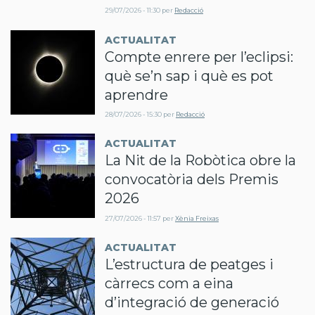
29/07/2026 - 11:30
per
Redacció
ACTUALITAT
Compte enrere per l’eclipsi:
què se’n sap i què es pot
aprendre
28/07/2026 - 15:30
per
Redacció
ACTUALITAT
La Nit de la Robòtica obre la
convocatòria dels Premis
2026
27/07/2026 - 11:57
per
Xènia Freixas
ACTUALITAT
L’estructura de peatges i
càrrecs com a eina
d’integració de generació