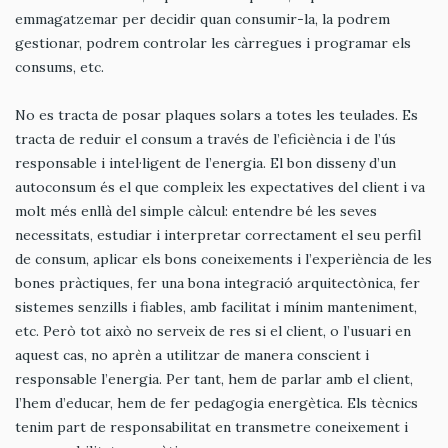
emmagatzemar per decidir quan consumir-la, la podrem
gestionar, podrem controlar les càrregues i programar els
consums, etc.
No es tracta de posar plaques solars a totes les teulades. Es
tracta de reduir el consum a través de l’eficiència i de l’ús
responsable i intel·ligent de l’energia. El bon disseny d’un
autoconsum és el que compleix les expectatives del client i va
molt més enllà del simple càlcul: entendre bé les seves
necessitats, estudiar i interpretar correctament el seu perfil
de consum, aplicar els bons coneixements i l’experiència de les
bones pràctiques, fer una bona integració arquitectònica, fer
sistemes senzills i fiables, amb facilitat i mínim manteniment,
etc. Però tot això no serveix de res si el client, o l’usuari en
aquest cas, no aprèn a utilitzar de manera conscient i
responsable l’energia. Per tant, hem de parlar amb el client,
l’hem d’educar, hem de fer pedagogia energètica. Els tècnics
tenim part de responsabilitat en transmetre coneixement i