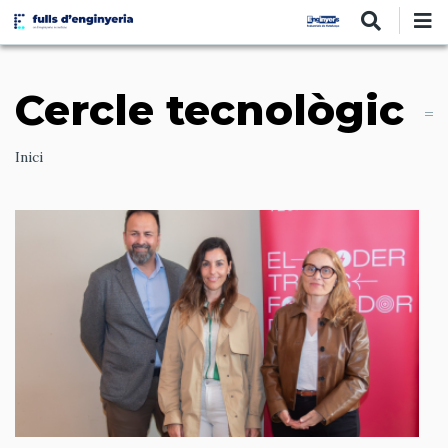
Vés
al
contingut
Cercle tecnològic
Ruta
Inici
de
navegació