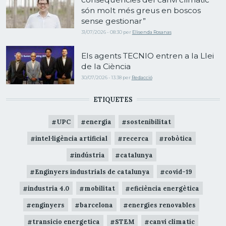
són molt més greus en boscos
sense gestionar”
31/07/2026 - 08:30
per
Elisenda Rosanas
Els agents TECNIO entren a la Llei
de la Ciència
30/07/2026 - 13:38
per
Redacció
ETIQUETES
UPC
energia
sostenibilitat
intel·ligència artificial
recerca
robòtica
indústria
catalunya
Enginyers industrials de catalunya
covid-19
industria 4.0
mobilitat
eficiència energètica
enginyers
barcelona
energies renovables
transicio energetica
STEM
canvi climatic