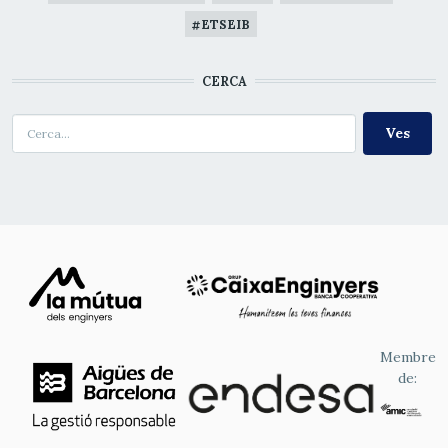
ETSEIB
CERCA
Cerca
Membre
de: