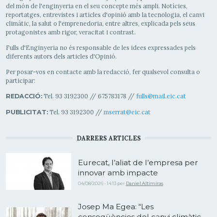
del món de l'enginyeria en el seu concepte més ampli. Notícies,
reportatges, entrevistes i articles d'opinió amb la tecnologia, el canvi
climàtic, la salut o l'emprenedoria, entre altres, explicada pels seus
protagonistes amb rigor, veracitat i contrast.
Fulls d'Enginyeria no és responsable de les idees expressades pels
diferents autors dels articles d'Opinió.
Per posar-vos en contacte amb la redacció, fer qualsevol consulta o
participar:
Tel. 93 3192300 // 675783178 //
fulls@mail.eic.cat
REDACCIÓ:
Tel. 93 3192300 //
mserrat@eic.cat
PUBLICITAT:
DARRERS ARTICLES
Eurecat, l’aliat de l’empresa per
innovar amb impacte
04/08/2026 - 14:13
per
Daniel Altimiras
Josep Ma Egea: “Les
conseqüències del canvi climàtic