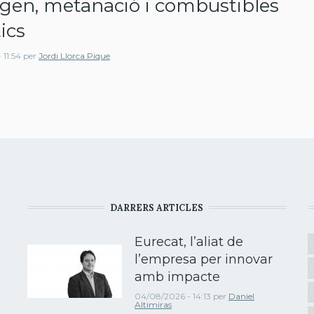
gen, metanació i combustibles
ics
 11:54
per
Jordi Llorca Pique
DARRERS ARTICLES
Eurecat, l’aliat de
l’empresa per innovar
amb impacte
04/08/2026 - 14:13
per
Daniel
Altimiras