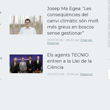
Josep Ma Egea: “Les
a
conseqüències del
canvi climàtic són molt
b
més greus en boscos
sense gestionar”
31/07/2026 - 08:30
per
Elisenda
Rosanas
Els agents TECNIO
es
entren a la Llei de la
Ciència
C
30/07/2026 - 13:38
per
Redacció
r