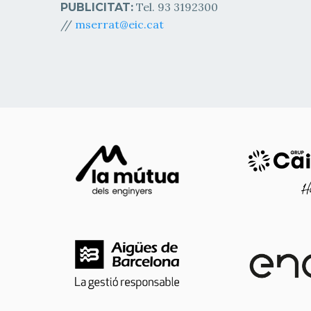
Tel. 93 3192300
PUBLICITAT:
//
mserrat@eic.cat