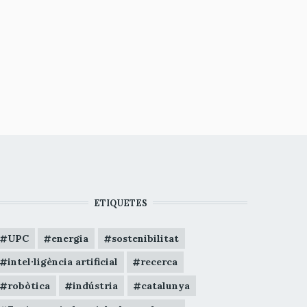
ETIQUETES
UPC
energia
sostenibilitat
intel·ligència artificial
recerca
robòtica
indústria
catalunya