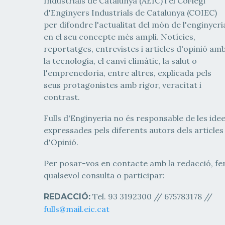
Industrials de Catalunya (AEIC) i el Col·legi
d'Enginyers Industrials de Catalunya (COIEC)
per difondre l'actualitat del món de l'enginyeri
en el seu concepte més ampli. Notícies,
reportatges, entrevistes i articles d'opinió am
la tecnologia, el canvi climàtic, la salut o
l'emprenedoria, entre altres, explicada pels
seus protagonistes amb rigor, veracitat i
contrast.
Fulls d'Enginyeria no és responsable de les ide
expressades pels diferents autors dels articles
d'Opinió.
Per posar-vos en contacte amb la redacció, fe
qualsevol consulta o participar:
Tel. 93 3192300 // 675783178 //
REDACCIÓ:
fulls@mail.eic.cat