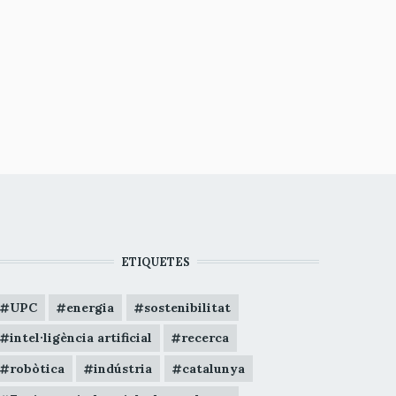
ETIQUETES
UPC
energia
sostenibilitat
intel·ligència artificial
recerca
robòtica
indústria
catalunya