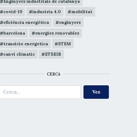
Enginyers industrials de catalunya
covid-19
industria 4.0
mobilitat
eficiència energètica
enginyers
barcelona
energies renovables
transicio energetica
STEM
canvi climatic
ETSEIB
CERCA
erca