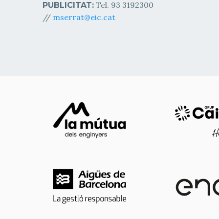
Tel. 93 3192300
PUBLICITAT:
//
mserrat@eic.cat