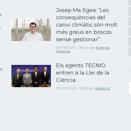
Josep Ma Egea: “Les
a
conseqüències del
canvi climàtic són molt
b
més greus en boscos
sense gestionar”
31/07/2026 - 08:30
per
Elisenda
Rosanas
Els agents TECNIO
es
entren a la Llei de la
Ciència
C
30/07/2026 - 13:38
per
Redacció
r