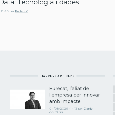
Data: Tecnologia i dades
 13:40
per
Redacció
DARRERS ARTICLES
Eurecat, l’aliat de
l’empresa per innovar
amb impacte
04/08/2026 - 14:13
per
Daniel
Altimiras