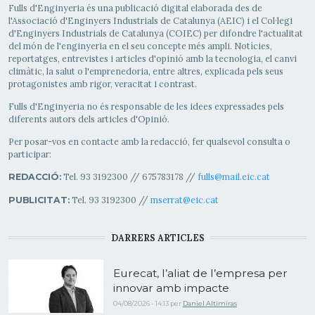
Fulls d'Enginyeria és una publicació digital elaborada des de
l'Associació d'Enginyers Industrials de Catalunya (AEIC) i el Col·legi
d'Enginyers Industrials de Catalunya (COIEC) per difondre l'actualitat
del món de l'enginyeria en el seu concepte més ampli. Notícies,
reportatges, entrevistes i articles d'opinió amb la tecnologia, el canvi
climàtic, la salut o l'emprenedoria, entre altres, explicada pels seus
protagonistes amb rigor, veracitat i contrast.
Fulls d'Enginyeria no és responsable de les idees expressades pels
diferents autors dels articles d'Opinió.
Per posar-vos en contacte amb la redacció, fer qualsevol consulta o
participar:
Tel. 93 3192300 // 675783178 //
fulls@mail.eic.cat
REDACCIÓ:
Tel. 93 3192300 //
mserrat@eic.cat
PUBLICITAT:
DARRERS ARTICLES
Eurecat, l’aliat de l’empresa per
innovar amb impacte
04/08/2026 - 14:13
per
Daniel Altimiras