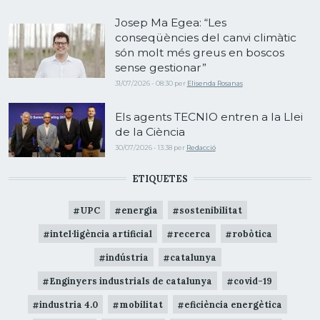
Josep Ma Egea: “Les
conseqüències del canvi climàtic
són molt més greus en boscos
sense gestionar”
31/07/2026 - 08:30
per
Elisenda Rosanas
Els agents TECNIO entren a la Llei
de la Ciència
30/07/2026 - 13:38
per
Redacció
ETIQUETES
UPC
energia
sostenibilitat
intel·ligència artificial
recerca
robòtica
indústria
catalunya
Enginyers industrials de catalunya
covid-19
industria 4.0
mobilitat
eficiència energètica