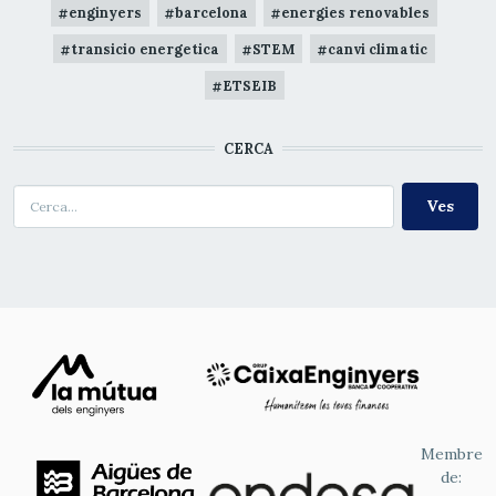
enginyers
barcelona
energies renovables
transicio energetica
STEM
canvi climatic
ETSEIB
CERCA
Cerca
Membre
de: