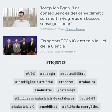
Josep Ma Egea: “Les
conseqüències del canvi climàtic
són molt més greus en boscos
sense gestionar”
31/07/2026 - 08:30
per
Elisenda Rosanas
Els agents TECNIO entren a la Llei
de la Ciència
30/07/2026 - 13:38
per
Redacció
ETIQUETES
UPC
energia
sostenibilitat
intel·ligència artificial
recerca
robòtica
indústria
catalunya
Enginyers industrials de catalunya
covid-19
industria 4.0
mobilitat
eficiència energètica