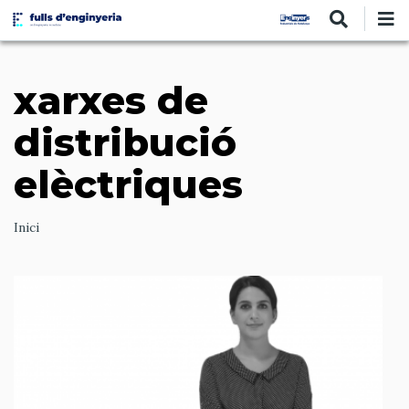
Vés
al
contingut
xarxes de
distribució
elèctriques
Ruta
Inici
de
navegació