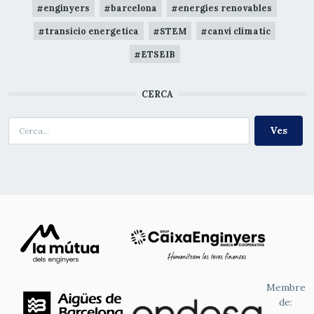
enginyers
barcelona
energies renovables
transicio energetica
STEM
canvi climatic
ETSEIB
CERCA
Cerca
Membre
de: