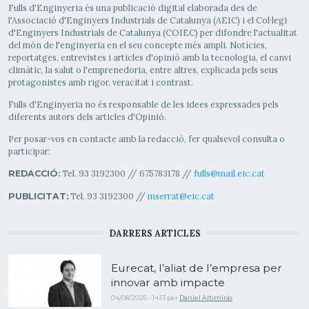
Fulls d'Enginyeria és una publicació digital elaborada des de
l'Associació d'Enginyers Industrials de Catalunya (AEIC) i el Col·legi
d'Enginyers Industrials de Catalunya (COIEC) per difondre l'actualitat
del món de l'enginyeria en el seu concepte més ampli. Notícies,
reportatges, entrevistes i articles d'opinió amb la tecnologia, el canvi
climàtic, la salut o l'emprenedoria, entre altres, explicada pels seus
protagonistes amb rigor, veracitat i contrast.
Fulls d'Enginyeria no és responsable de les idees expressades pels
diferents autors dels articles d'Opinió.
Per posar-vos en contacte amb la redacció, fer qualsevol consulta o
participar:
Tel. 93 3192300 // 675783178 //
fulls@mail.eic.cat
REDACCIÓ:
Tel. 93 3192300 //
mserrat@eic.cat
PUBLICITAT:
DARRERS ARTICLES
Eurecat, l’aliat de l’empresa per
innovar amb impacte
04/08/2026 - 14:13
per
Daniel Altimiras