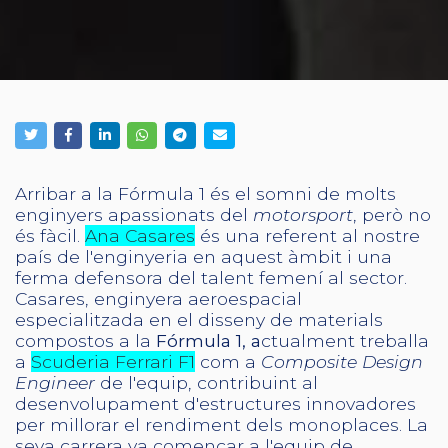
Arribar a la Fórmula 1 és el somni de molts
enginyers apassionats del
motorsport
, però no
és fàcil.
Ana Casares
és una referent al nostre
país de l'enginyeria en aquest àmbit i una
ferma defensora del talent femení al sector.
Casares, enginyera aeroespacial
especialitzada en el disseny de materials
compostos a la
Fórmula 1, a
ctualment treballa
a
Scuderia Ferrari F1
com a
Composite Design
Engineer
de l'equip, contribuint al
desenvolupament d'estructures innovadores
per millorar el rendiment dels monoplaces. La
seva carrera va començar a l'equip de