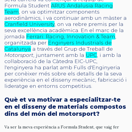
Formula Student
ARUS Andalusia Racing
Team
, on va optimitzar components
aerodinàmics, i va continuar amb un màster a
Cranfield University
, on va rebre premis per la
seva excel·lència acadèmica. En el marc de la
jornada
Ferrari: Racing, Innovation & Team
,
organitzada per
Enginyers Industrials de
Catalunya
a través del Grup de Treball de
Motorsport
, juntament amb la
UPC
, i amb la
col·laboració de la Càtedra EIC-UPC,
l'enginyera ha parlat amb Fulls d'Enginyeria
per conèixer més sobre els detalls de la seva
experiència en el disseny mecànic, fabricació i
lideratge en entorns competitius.
Què et va motivar a especialitzar-te
en el disseny de materials compostos
dins del món del motorsport?
Va ser la meva experiència a Formula Student, que vaig fer