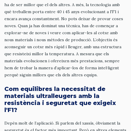
ha de ser millor que el dels altres. A més, la tecnologia amb
què treballem porta entre 40 i 45 anys evolucionant a l'F1 i
encara avança constantment. No pots deixar de provar coses
noves. Quan ja has dominat una tècnica, has de començar a
explorar-ne de noves i veure com aplicar-les al cotxe amb
nous materials i nous mètodes de producció. L’objectiu és
aconseguir un cotxe més ràpid i lleuger, amb una estructura
que resisteixi millor la temperatura. A mesura que els
materials evolucionen i ofereixen més prestacions, sempre
hem de trobar la manera d’aplicar-los de forma intel·ligent
perquè siguin millors que els dels altres equips.
Com equilibres la necessitat de
materials ultralleugers amb la
resistència i seguretat que exigeix
l'F1?
Depèn molt de l’aplicació. Si parlem del xassís, òbviament la
seguretat és el factor més important. Però en altres elements