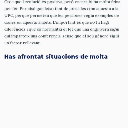
Crec que l’evolució és positiva, però encara hi ha molta feina
per fer. Per això gaudeixo tant de jornades com aquesta a la
UPC, perquè permeten que les persones vegin exemples de
dones en aquests àmbits. L’important és que no hi hagi
diferències i que es normalitzi el fet que una enginyera sigui
qui imparteix una conferència, sense que el seu gènere sigui
un factor rellevant.
Has afrontat situacions de molta
pressió dins l’equip? Com es
gestionen aquests moments en un
entorn tan competitiu?
Sí, bastant. Crec que és una de les habilitats que un enginyer
ha de desenvolupar. La pressió et pot empènyer a donar el
millor de tu mateix i a buscar solucions en un temps molt
reduït. Però és important gestionar-la bé i recordar que, al
final, és només feina.