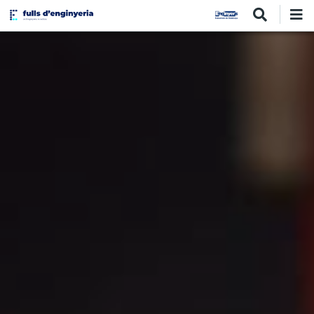
Vés
al
contingut