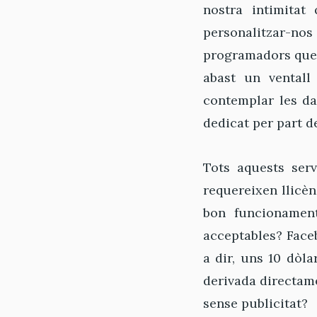
nostra intimitat
personalitzar-nos
programadors que 
abast un ventall 
contemplar les d
dedicat per part 
Tots aquests serv
requereixen llicèn
bon funcionament
acceptables? Faceb
a dir, uns 10 dòl
derivada directam
sense publicitat?