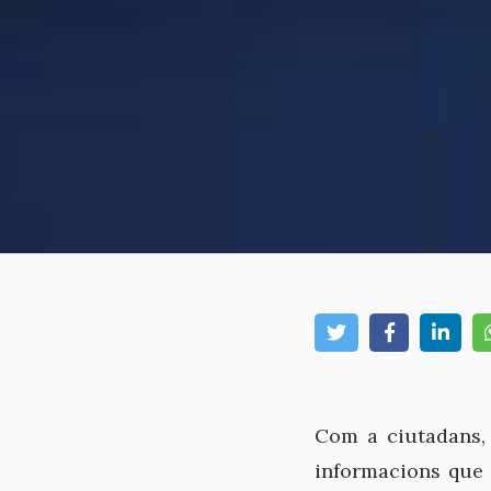
Com a ciutadans, 
informacions que 