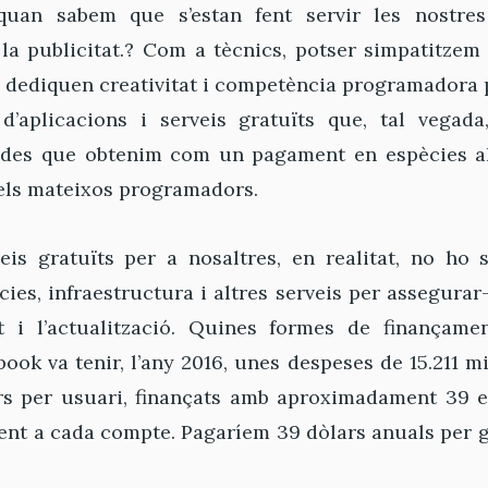
 quan sabem que s’estan fent servir les nostres
 la publicitat.? Com a tècnics, potser simpatitzem
dediquen creativitat i competència programadora p
d’aplicacions i serveis gratuïts que, tal vegad
ades que obtenim com un pagament en espècies al 
dels mateixos programadors.
eis gratuïts per a nosaltres, en realitat, no ho s
cies, infraestructura i altres serveis per assegurar-
 i l’actualització. Quines formes de finançame
ook va tenir, l’any 2016, unes despeses de 15.211 mi
ars per usuari, finançats amb aproximadament 39 e
ent a cada compte. Pagaríem 39 dòlars anuals per 