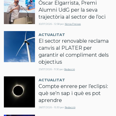
Òscar Elgarrista, Premi
Alumni UdG per la seva
trajectòria al sector de l’oci
30/07/2026 - 12:58
per
Xènia Freixas
ACTUALITAT
El sector renovable reclama
canvis al PLATER per
garantir el compliment dels
objectius
29/07/2026 - 11:30
per
Redacció
ACTUALITAT
Compte enrere per l’eclipsi:
què se’n sap i què es pot
aprendre
28/07/2026 - 15:30
per
Redacció