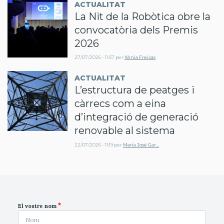
ACTUALITAT
La Nit de la Robòtica obre la
convocatòria dels Premis
2026
27/07/2026 - 11:57
per
Xènia Freixas
ACTUALITAT
L’estructura de peatges i
càrrecs com a eina
d’integració de generació
renovable al sistema
22/07/2026 - 11:19
per
María José Gar…
El vostre nom