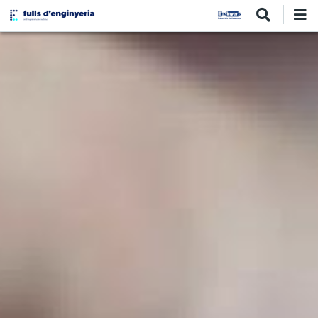
Vés
al
contingut