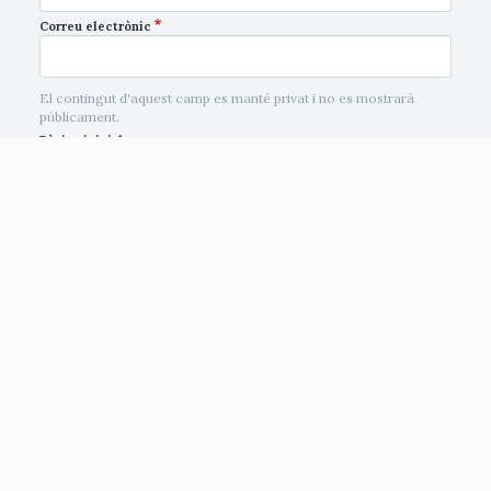
Correu electrònic
El contingut d'aquest camp es manté privat i no es mostrarà
públicament.
Pàgina inicial
Comment
CAPTCHA
This question is for testing whether or not you
are a human visitor and to prevent automated
spam submissions.