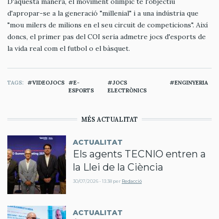
D'aquesta manera, el moviment olímpic té l'objectiu
d'apropar-se a la generació "millenial" i a una indústria que
"mou milers de milions en el seu circuit de competicions". Així
doncs, el primer pas del COI seria admetre jocs d'esports de
la vida real com el futbol o el bàsquet.
TAGS
VIDEOJOCS
E-
JOCS
ENGINYERIA
ESPORTS
ELECTRÒNICS
MÉS ACTUALITAT
ACTUALITAT
Els agents TECNIO entren a
la Llei de la Ciència
30/07/2026 - 13:38
per
Redacció
ACTUALITAT