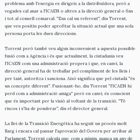
problema amb l'energia es dirigeix a la distribuïdora, però a
vegades cal anar a l'ICAEN o altres a la direcció general o fins
i tot al consell comarcal. ''Ens cal un referent'', diu Torrent,
que veu positiu poder aprofitar la situació actual que una sola
persona porta les dues direccions.
Torrent però també veu algun inconvenient a aquesta possible
fusió com a Agència i és que actualment, la ciutadania veu
l'ICAEN com una administració propera i que, en canvi, la
direcció general ha de treballar pel compliment de les lleis i
per tant, autoritza i sanciona. Això significa que pel ciutadà ''és
un concepte diferent''. Fusionant-ho, diu Torrent ''l'ICAEN hi
perd com a administració amiga'' però en canvi, és conscient
que és important per la visió al voltant de la transició. ''Té
riscos i s'ha de ponderar'', diu el director general.
La llei de la Transició Energètica ha seguit un procés molt
llarg i encara cal passar l'aprovació del Govern per arribar al
Parlament. Torrent calcula que, com a mínim, manca un any de