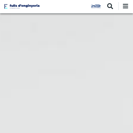
Vés
al
contingut