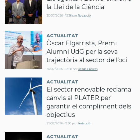
la Llei de la Ciència
30/07/2026 - 13:38
per
Redacció
ACTUALITAT
Òscar Elgarrista, Premi
Alumni UdG per la seva
trajectòria al sector de l’oci
30/07/2026 - 12:58
per
Xènia Freixas
ACTUALITAT
El sector renovable reclama
canvis al PLATER per
garantir el compliment dels
objectius
29/07/2026 - 11:30
per
Redacció
ACTUALITAT