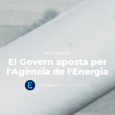
ACTUALITAT
El Govern aposta per
l'Agència de l'Energia
Per
Redacció
,
05 novembre, 2020