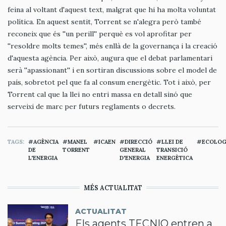
feina al voltant d'aquest text, malgrat que hi ha molta voluntat
política. En aquest sentit, Torrent se n'alegra però també
reconeix que és ''un perill'' perquè es vol aprofitar per
''resoldre molts temes'', més enllà de la governança i la creació
d'aquesta agència. Per això, augura que el debat parlamentari
serà ''apassionant'' i en sortiran discussions sobre el model de
país, sobretot pel que fa al consum energètic. Tot i això, per
Torrent cal que la llei no entri massa en detall sinó que
serveixi de marc per futurs reglaments o decrets.
TAGS
AGÈNCIA
MANEL
ICAEN
DIRECCIÓ
LLEI DE
ECOLOG
DE
TORRENT
GENERAL
TRANSICIÓ
L'ENERGIA
D'ENERGIA
ENERGÈTICA
MÉS ACTUALITAT
ACTUALITAT
Els agents TECNIO entren a