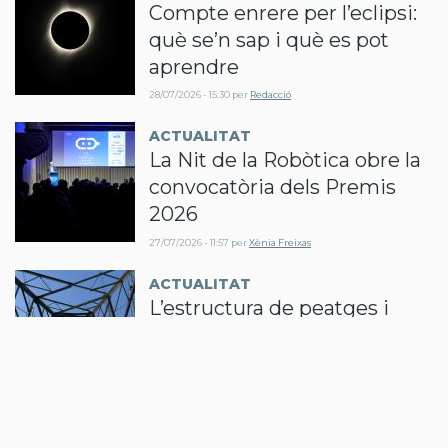
Compte enrere per l’eclipsi:
què se’n sap i què es pot
aprendre
28/07/2026 - 15:30
per
Redacció
ACTUALITAT
La Nit de la Robòtica obre la
convocatòria dels Premis
2026
27/07/2026 - 11:57
per
Xènia Freixas
ACTUALITAT
L’estructura de peatges i
càrrecs com a eina
d’integració de generació
renovable al sistema
22/07/2026 - 11:19
per
María José Gar…