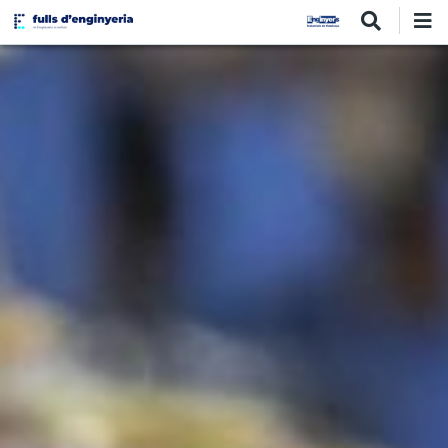
Vés
al
contingut