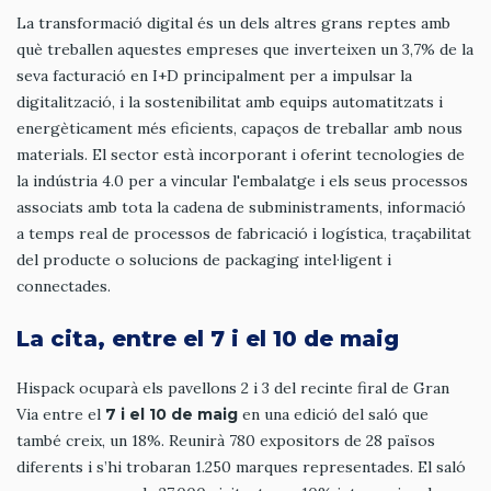
La transformació digital és un dels altres grans reptes amb
què treballen aquestes empreses que inverteixen un 3,7% de la
seva facturació en I+D principalment per a impulsar la
digitalització, i la sostenibilitat amb equips automatitzats i
energèticament més eficients, capaços de treballar amb nous
materials. El sector està incorporant i oferint tecnologies de
la indústria 4.0 per a vincular l'embalatge i els seus processos
associats amb tota la cadena de subministraments, informació
a temps real de processos de fabricació i logística, traçabilitat
del producte o solucions de packaging intel·ligent i
connectades.
La cita, entre el 7 i el 10 de maig
Hispack ocuparà els pavellons 2 i 3 del recinte firal de Gran
Via entre el
7 i el 10 de maig
en una edició del saló que
també creix, un 18%. Reunirà 780 expositors de 28 països
diferents i s’hi trobaran 1.250 marques representades. El saló