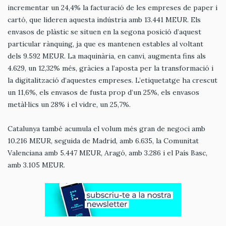
incrementar un 24,4% la facturació de les empreses de paper i
cartó, que lideren aquesta indústria amb 13.441 MEUR. Els
envasos de plàstic se situen en la segona posició d’aquest
particular rànquing, ja que es mantenen estables al voltant
dels 9.592 MEUR. La maquinària, en canvi, augmenta fins als
4.629, un 12,32% més, gràcies a l’aposta per la transformació i
la digitalització d’aquestes empreses. L’etiquetatge ha crescut
un 11,6%, els envasos de fusta prop d’un 25%, els envasos
metàl·lics un 28% i el vidre, un 25,7%.
Catalunya també acumula el volum més gran de negoci amb
10.216 MEUR, seguida de Madrid, amb 6.635, la Comunitat
Valenciana amb 5.447 MEUR, Aragó, amb 3.286 i el País Basc,
amb 3.105 MEUR.