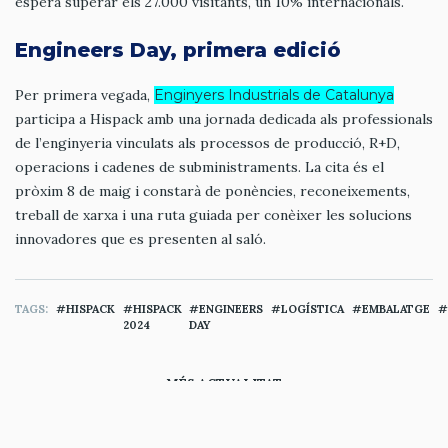
espera superar els 27.000 visitants, un 10% internacionals.
Engineers Day, primera edició
Per primera vegada,
Enginyers Industrials de Catalunya
participa a Hispack amb una jornada dedicada als professionals
de l’enginyeria vinculats als processos de producció, R+D,
operacions i cadenes de subministraments. La cita és el
pròxim 8 de maig i constarà de ponències, reconeixements,
treball de xarxa i una ruta guiada per conèixer les solucions
innovadores que es presenten al saló.
TAGS
HISPACK
HISPACK
ENGINEERS
LOGÍSTICA
EMBALATGE
2024
DAY
MÉS ACTUALITAT
ACTUALITAT