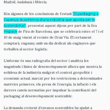
Madrid, Andalusia i Múrcia.
Són algunes de les conclusions de l’estudi
‘El packaging a
Espanya, la potència d’una indústria que aposta per la
sostenibilitat’
, presentat aquest dijous per part de la fira
Hispack
de Fira de Barcelona, que se celebrarà entre el 7 i el
10 de maig vinent al recinte de Gran Via. El certament
comptarà, enguany, amb un dia dedicat als enginyers que
treballen al sector logístic.
L’informe és una radiografia del sector i analitza les
magnituds i línies de desenvolupament alhora que mostra la
solidesa de la indústria malgrat el context geopolític i
econòmic actual, marcat per les restriccions a determinades
matèries primeres, els preus de l’energia, la inflació i els
darrers canvis normatius per impulsar la contribució del
packaging al desenvolupament sostenible.
La demanda creixent d’envasos sostenibles ha ajudat a