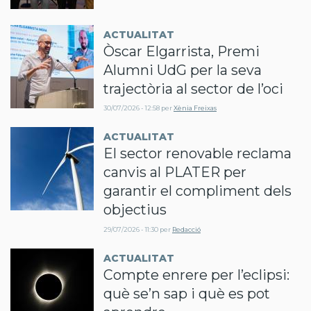
ACTUALITAT
Òscar Elgarrista, Premi
Alumni UdG per la seva
trajectòria al sector de l’oci
30/07/2026 - 12:58
per
Xènia Freixas
ACTUALITAT
El sector renovable reclama
canvis al PLATER per
garantir el compliment dels
objectius
29/07/2026 - 11:30
per
Redacció
ACTUALITAT
Compte enrere per l’eclipsi:
què se’n sap i què es pot