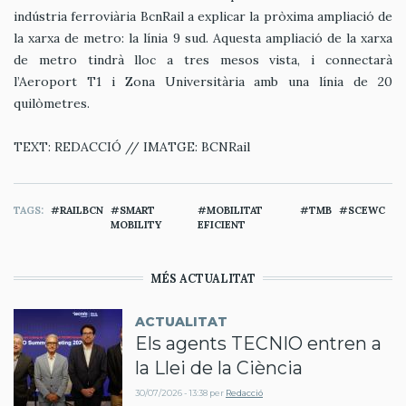
indústria ferroviària BcnRail a explicar la pròxima ampliació de
la xarxa de metro: la línia 9 sud. Aquesta ampliació de la xarxa
de metro tindrà lloc a tres mesos vista, i connectarà
l’Aeroport T1 i Zona Universitària amb una línia de 20
quilòmetres.
TEXT: REDACCIÓ // IMATGE: BCNRail
TAGS
RAILBCN
SMART
MOBILITAT
TMB
SCEWC
MOBILITY
EFICIENT
MÉS ACTUALITAT
ACTUALITAT
Els agents TECNIO entren a
la Llei de la Ciència
30/07/2026 - 13:38
per
Redacció