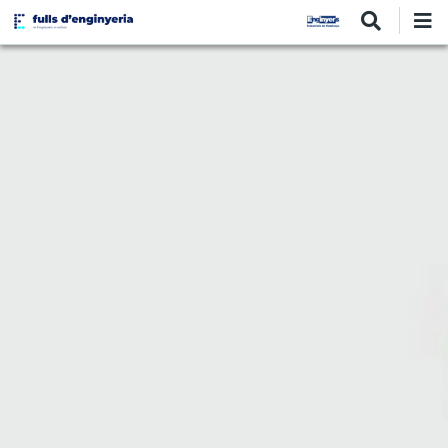
Vés
al
contingut