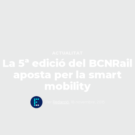
ACTUALITAT
La 5ª edició del BCNRail
aposta per la smart
mobility
Per
Redacció
,
18 novembre, 2015