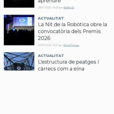
aprendre
28/07/2026 - 15:30
per
Redacció
ACTUALITAT
La Nit de la Robòtica obre la
convocatòria dels Premis
2026
27/07/2026 - 11:57
per
Xènia Freixas
ACTUALITAT
L’estructura de peatges i
càrrecs com a eina
d’integració de generació
renovable al sistema
22/07/2026 - 11:19
per
María José Gar…