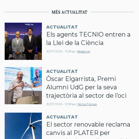
MÉS ACTUALITAT
ACTUALITAT
Els agents TECNIO entren a
la Llei de la Ciència
30/07/2026 - 13:38
per
Redacció
ACTUALITAT
Òscar Elgarrista, Premi
Alumni UdG per la seva
trajectòria al sector de l’oci
30/07/2026 - 12:58
per
Xènia Freixas
ACTUALITAT
El sector renovable reclama
canvis al PLATER per