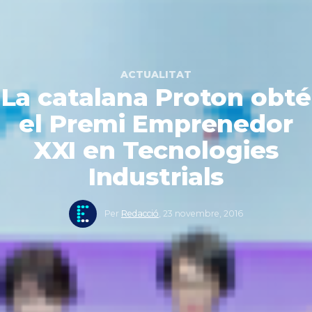
ACTUALITAT
La catalana Proton obté
el Premi Emprenedor
XXI en Tecnologies
Industrials
Per
Redacció
,
23 novembre, 2016