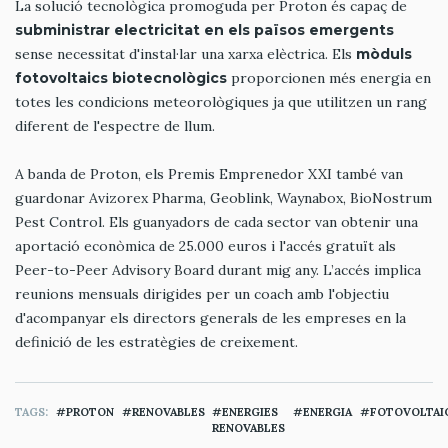
La solució tecnològica promoguda per Proton és capaç de
subministrar electricitat en els països emergents
sense necessitat d'instal·lar una xarxa elèctrica. Els
mòduls
fotovoltaics biotecnològics
proporcionen més energia en
totes les condicions meteorològiques ja que utilitzen un rang
diferent de l'espectre de llum.
A banda de Proton, els Premis Emprenedor XXI també van
guardonar Avizorex Pharma, Geoblink, Waynabox, BioNostrum
Pest Control. Els guanyadors de cada sector van obtenir una
aportació econòmica de 25.000 euros i l'accés gratuït als
Peer-to-Peer Advisory Board durant mig any. L’accés implica
reunions mensuals dirigides per un coach amb l'objectiu
d'acompanyar els directors generals de les empreses en la
definició de les estratègies de creixement.
TAGS
PROTON
RENOVABLES
ENERGIES
ENERGIA
FOTOVOLTAI
RENOVABLES