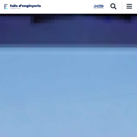
Vés
al
contingut