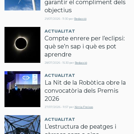
garantir el compliment dels
objectius
29/07/2026 - 11:30
per
Redacció
ACTUALITAT
Compte enrere per l’eclipsi:
què se’n sap i què es pot
aprendre
28/07/2026 - 15:30
per
Redacció
ACTUALITAT
La Nit de la Robòtica obre la
convocatòria dels Premis
2026
27/07/2026 - 11:57
per
Xènia Freixas
ACTUALITAT
L’estructura de peatges i