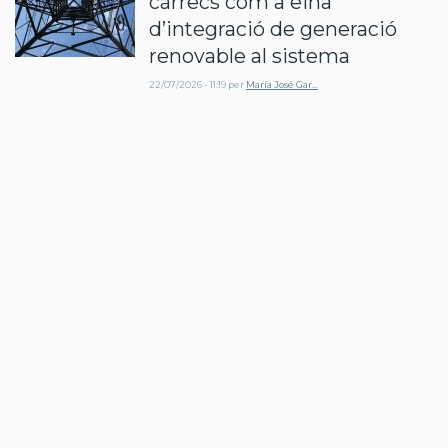
càrrecs com a eina
d’integració de generació
renovable al sistema
22/07/2026 - 11:19
per
María José Gar…
El vostre nom
Correu electrònic
El contingut d'aquest camp es manté privat i no es mostrarà
públicament.
Pàgina inicial
Comment