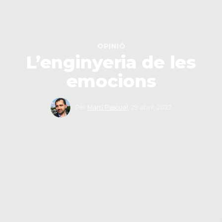
OPINIÓ
L’enginyeria de les
emocions
Per
Martí Pascual
,
29 abril, 2022