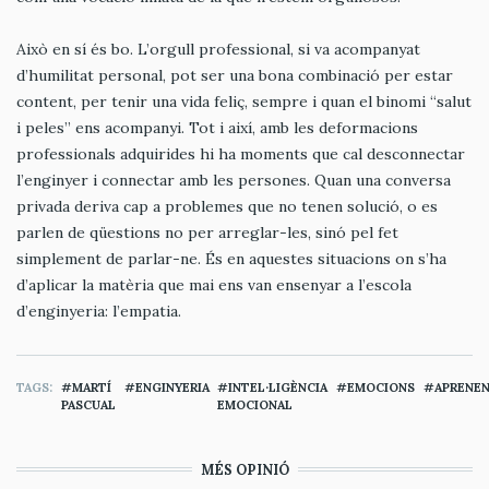
Això en sí és bo. L’orgull professional, si va acompanyat
d’humilitat personal, pot ser una bona combinació per estar
content, per tenir una vida feliç, sempre i quan el binomi “salut
i peles” ens acompanyi. Tot i així, amb les deformacions
professionals adquirides hi ha moments que cal desconnectar
l’enginyer i connectar amb les persones. Quan una conversa
privada deriva cap a problemes que no tenen solució, o es
parlen de qüestions no per arreglar-les, sinó pel fet
simplement de parlar-ne. És en aquestes situacions on s’ha
d’aplicar la matèria que mai ens van ensenyar a l’escola
d’enginyeria: l’empatia.
TAGS
MARTÍ
ENGINYERIA
INTEL·LIGÈNCIA
EMOCIONS
APRENE
PASCUAL
EMOCIONAL
MÉS OPINIÓ