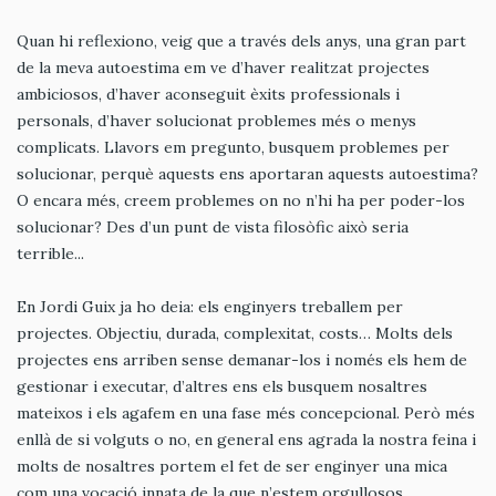
Quan hi reflexiono, veig que a través dels anys, una gran part
de la meva autoestima em ve d’haver realitzat projectes
ambiciosos, d’haver aconseguit èxits professionals i
personals, d’haver solucionat problemes més o menys
complicats. Llavors em pregunto, busquem problemes per
solucionar, perquè aquests ens aportaran aquests autoestima?
O encara més, creem problemes on no n’hi ha per poder-los
solucionar? Des d’un punt de vista filosòfic això seria
terrible...
En Jordi Guix ja ho deia: els enginyers treballem per
projectes. Objectiu, durada, complexitat, costs… Molts dels
projectes ens arriben sense demanar-los i només els hem de
gestionar i executar, d’altres ens els busquem nosaltres
mateixos i els agafem en una fase més concepcional. Però més
enllà de si volguts o no, en general ens agrada la nostra feina i
molts de nosaltres portem el fet de ser enginyer una mica
com una vocació innata de la que n’estem orgullosos.