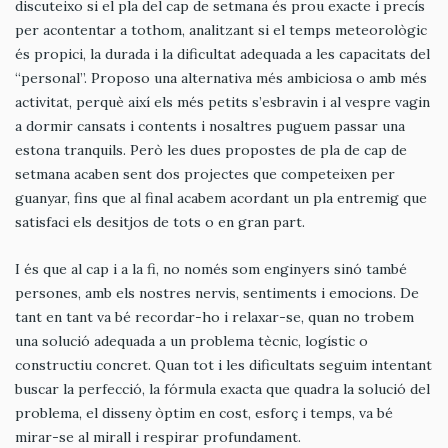
discuteixo si el pla del cap de setmana és prou exacte i precís
per acontentar a tothom, analitzant si el temps meteorològic
és propici, la durada i la dificultat adequada a les capacitats del
“personal”. Proposo una alternativa més ambiciosa o amb més
activitat, perquè així els més petits s’esbravin i al vespre vagin
a dormir cansats i contents i nosaltres puguem passar una
estona tranquils. Però les dues propostes de pla de cap de
setmana acaben sent dos projectes que competeixen per
guanyar, fins que al final acabem acordant un pla entremig que
satisfaci els desitjos de tots o en gran part.
I és que al cap i a la fi, no només som enginyers sinó també
persones, amb els nostres nervis, sentiments i emocions. De
tant en tant va bé recordar-ho i relaxar-se, quan no trobem
una solució adequada a un problema tècnic, logístic o
constructiu concret. Quan tot i les dificultats seguim intentant
buscar la perfecció, la fórmula exacta que quadra la solució del
problema, el disseny òptim en cost, esforç i temps, va bé
mirar-se al mirall i respirar profundament.