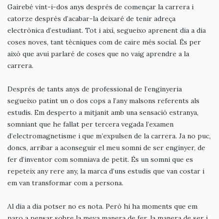
Gairebé vint-i-dos anys després de començar la carrera i
catorze després d’acabar-la deixaré de tenir adreça
electrònica d’estudiant. Tot i així, segueixo aprenent dia a dia
coses noves, tant tècniques com de caire més social. És per
això que avui parlaré de coses que no vaig aprendre a la
carrera.
Després de tants anys de professional de l’enginyeria
segueixo patint un o dos cops a l’any malsons referents als
estudis. Em desperto a mitjanit amb una sensació estranya,
somniant que he fallat per tercera vegada l’examen
d’electromagnetisme i que m’expulsen de la carrera. Ja no puc,
doncs, arribar a aconseguir el meu somni de ser enginyer, de
fer d’inventor com somniava de petit. És un somni que es
repeteix any rere any, la marca d’uns estudis que van costar i
em van transformar com a persona.
Al dia a dia potser no es nota. Però hi ha moments que em
paro a pensar sobre la meva manera de fer, la manera de ser i