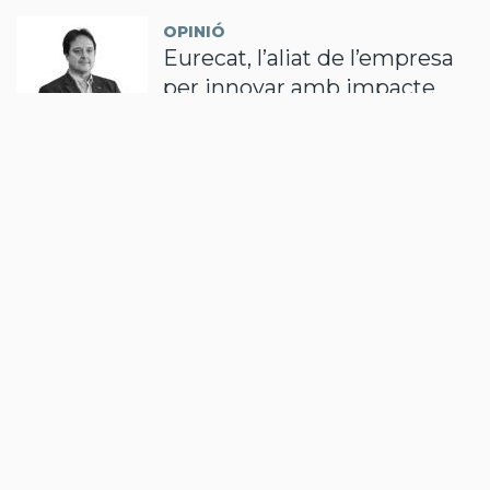
OPINIÓ
Eurecat, l’aliat de l’empresa
per innovar amb impacte
04/08/2026 - 14:13
per
Daniel Altimiras
OPINIÓ
El bosc com a
infraestructura: energia, risc i
aigua
30/07/2026 - 08:34
per
Marc Oliva
OPINIÓ
Quan programar deixa de ser
el problema
27/07/2026 - 09:25
per
Oriol Vilàs