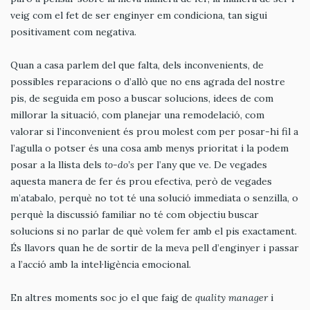
veig com el fet de ser enginyer em condiciona, tan sigui
positivament com negativa.
Quan a casa parlem del que falta, dels inconvenients, de
possibles reparacions o d’allò que no ens agrada del nostre
pis, de seguida em poso a buscar solucions, idees de com
millorar la situació, com planejar una remodelació, com
valorar si l’inconvenient és prou molest com per posar-hi fil a
l’agulla o potser és una cosa amb menys prioritat i la podem
posar a la llista dels
to-do’s
per l’any que ve. De vegades
aquesta manera de fer és prou efectiva, però de vegades
m’atabalo, perquè no tot té una solució immediata o senzilla, o
perquè la discussió familiar no té com objectiu buscar
solucions si no parlar de què volem fer amb el pis exactament.
És llavors quan he de sortir de la meva pell d’enginyer i passar
a l’acció amb la intel·ligència emocional.
En altres moments soc jo el que faig de
quality manager
i