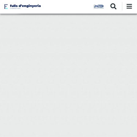
Vés
al
contingut