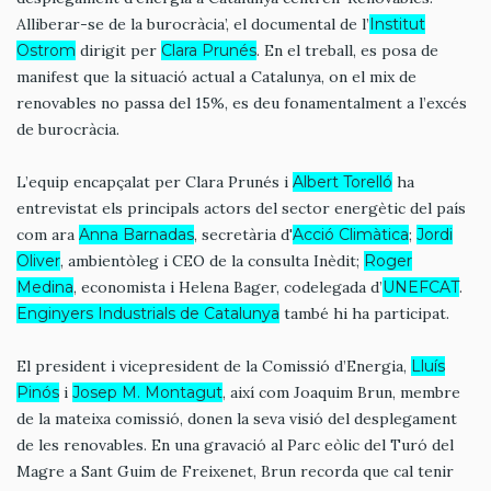
Alliberar-se de la burocràcia’, el documental de l’
Institut
Ostrom
dirigit per
Clara Prunés
. En el treball, es posa de
manifest que la situació actual a Catalunya, on el mix de
renovables no passa del 15%, es deu fonamentalment a l’excés
de burocràcia.
L’equip encapçalat per Clara Prunés i
Albert Torelló
ha
entrevistat els principals actors del sector energètic del país
com ara
Anna Barnadas
, secretària d'
Acció Climàtica
;
Jordi
Oliver
, ambientòleg i CEO de la consulta Inèdit;
Roger
Medina
, economista i Helena Bager, codelegada d’
UNEFCAT
.
Enginyers Industrials de Catalunya
també hi ha participat.
El president i vicepresident de la Comissió d’Energia,
Lluís
Pinós
i
Josep M. Montagut
, així com Joaquim Brun, membre
de la mateixa comissió, donen la seva visió del desplegament
de les renovables. En una gravació al Parc eòlic del Turó del
Magre a Sant Guim de Freixenet, Brun recorda que cal tenir