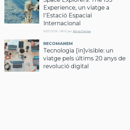
Experience, un viatge a
l'Estació Espacial
Internacional
10/07/2026 - 08:32
per
Xènia Freixas
RECOMANEM
Tecnologia [in]visible: un
viatge pels últims 20 anys de
revolució digital
30/06/2026 - 13:45
per
Xènia Freixas
RECOMANEM
Prompt Engineering and
Transformation of Petroleum
Refining: IA per reinventar el
refinatge
18/06/2026 - 12:04
per
Xènia Freixas