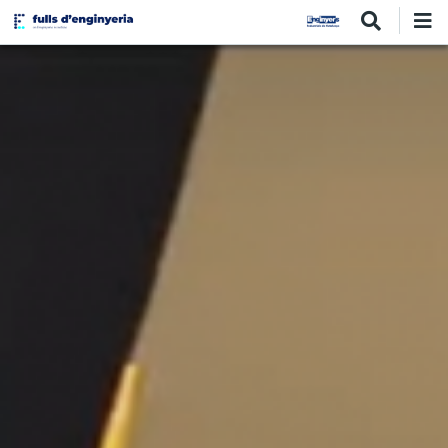
Vés
al
contingut