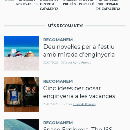
RENOVABLES
OSTROM
PRUNÉS
TORELLÓ
INDUSTRIALS
CATALUNYA
DE CATALUNYA
MÉS RECOMANEM
RECOMANEM
Deu novel·les per a l'estiu
amb mirada d'enginyeria
30/07/2026 - 09:12
per
Xènia Freixas
RECOMANEM
Cinc idees per posar
enginyeria a les vacances
23/07/2026 - 12:23
per
Elisenda Rosanas
RECOMANEM
Space Explorers: The ISS