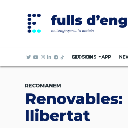
Vés
al
contingut
SECCIONS
QUI SOM
APP
NE
RECOMANEM
Renovables: 
llibertat