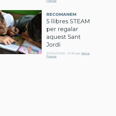
Freixas
RECOMANEM
5 llibres STEAM
per regalar
aquest Sant
Jordi
20/04/2026 - 14:59
per
Xènia
Freixas