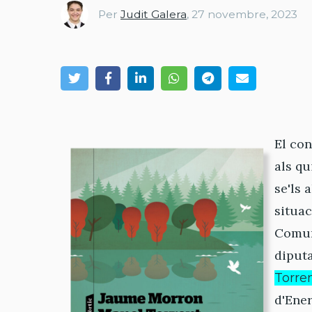
Per
Judit Galera
,
27 novembre, 2023
El con
als qu
se'ls 
situac
Comuni
diputa
Torre
d'Ener