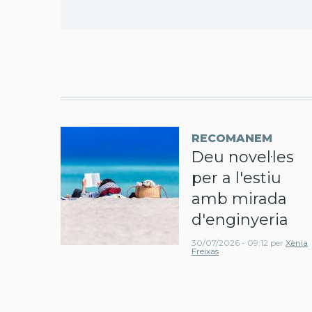
RECOMANEM
Deu novel·les
per a l'estiu
amb mirada
d'enginyeria
30/07/2026 - 09:12
per
Xènia
Freixas