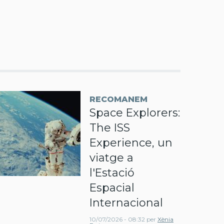
RECOMANEM
Space Explorers:
The ISS
Experience, un
viatge a
l'Estació
Espacial
Internacional
10/07/2026 - 08:32
per
Xènia