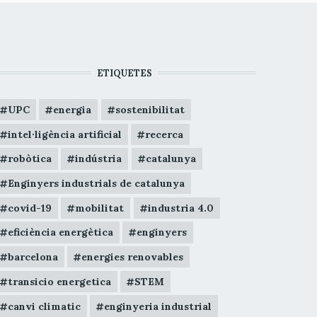
ETIQUETES
UPC
energia
sostenibilitat
intel·ligència artificial
recerca
robòtica
indústria
catalunya
Enginyers industrials de catalunya
covid-19
mobilitat
industria 4.0
eficiència energètica
enginyers
barcelona
energies renovables
transicio energetica
STEM
canvi climatic
enginyeria industrial