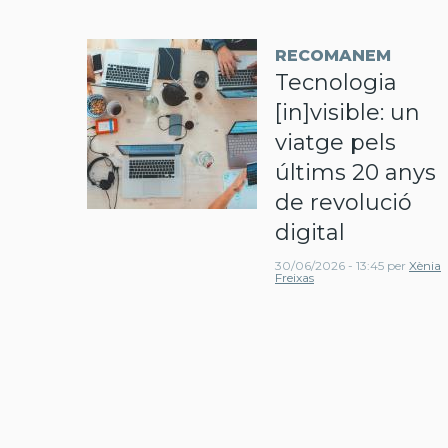
RECOMANEM
Tecnologia
[in]visible: un
viatge pels
últims 20 anys
de revolució
digital
30/06/2026 - 13:45
per
Xènia
Freixas