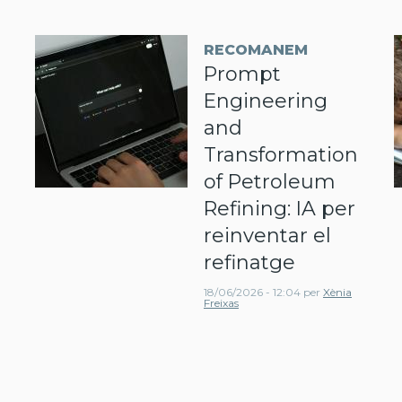
RECOMANEM
Prompt
Engineering
and
Transformation
of Petroleum
Refining: IA per
reinventar el
refinatge
18/06/2026 - 12:04
per
Xènia
Freixas