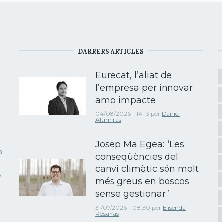
DARRERS ARTICLES
Eurecat, l’aliat de
l’empresa per innovar
amb impacte
04/08/2026 - 14:13
per
Daniel
Altimiras
Josep Ma Egea: “Les
a
conseqüències del
canvi climàtic són molt
b
més greus en boscos
sense gestionar”
31/07/2026 - 08:30
per
Elisenda
Rosanas