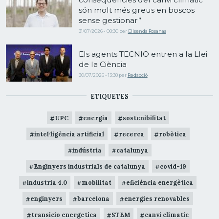
són molt més greus en boscos
sense gestionar”
31/07/2026 - 08:30
per
Elisenda Rosanas
Els agents TECNIO entren a la Llei
de la Ciència
30/07/2026 - 13:38
per
Redacció
ETIQUETES
UPC
energia
sostenibilitat
intel·ligència artificial
recerca
robòtica
indústria
catalunya
Enginyers industrials de catalunya
covid-19
industria 4.0
mobilitat
eficiència energètica
enginyers
barcelona
energies renovables
transicio energetica
STEM
canvi climatic