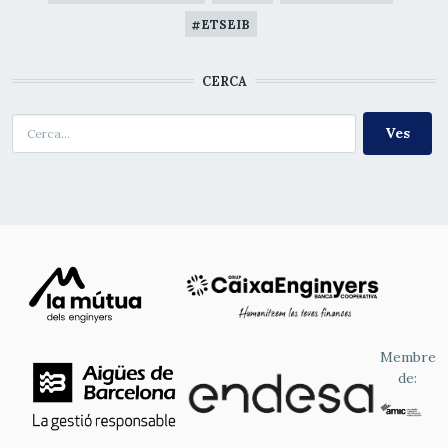
ETSEIB
CERCA
Cerca
Membre
de: