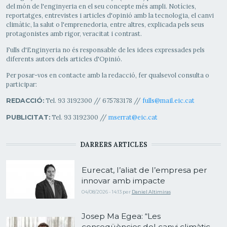
del món de l'enginyeria en el seu concepte més ampli. Notícies,
reportatges, entrevistes i articles d'opinió amb la tecnologia, el canvi
climàtic, la salut o l'emprenedoria, entre altres, explicada pels seus
protagonistes amb rigor, veracitat i contrast.
Fulls d'Enginyeria no és responsable de les idees expressades pels
diferents autors dels articles d'Opinió.
Per posar-vos en contacte amb la redacció, fer qualsevol consulta o
participar:
Tel. 93 3192300 // 675783178 //
fulls@mail.eic.cat
REDACCIÓ:
Tel. 93 3192300 //
mserrat@eic.cat
PUBLICITAT:
DARRERS ARTICLES
Eurecat, l’aliat de l’empresa per
innovar amb impacte
04/08/2026 - 14:13
per
Daniel Altimiras
Josep Ma Egea: “Les
conseqüències del canvi climàtic