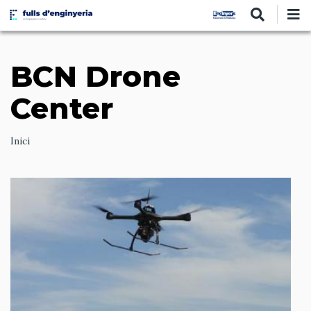
Vés
al
contingut
BCN Drone
Center
Ruta
Inici
de
navegació