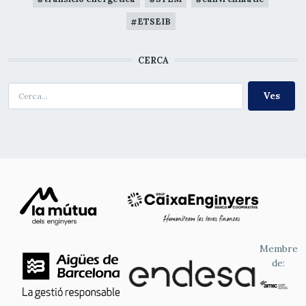
ETSEIB
CERCA
Cerca
Membre
de: