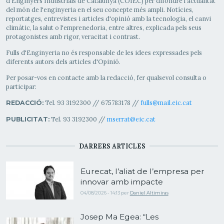
d'Enginyers Industrials de Catalunya (COIEC) per difondre l'actualitat
del món de l'enginyeria en el seu concepte més ampli. Notícies,
reportatges, entrevistes i articles d'opinió amb la tecnologia, el canvi
climàtic, la salut o l'emprenedoria, entre altres, explicada pels seus
protagonistes amb rigor, veracitat i contrast.
Fulls d'Enginyeria no és responsable de les idees expressades pels
diferents autors dels articles d'Opinió.
Per posar-vos en contacte amb la redacció, fer qualsevol consulta o
participar:
Tel. 93 3192300 // 675783178 //
fulls@mail.eic.cat
REDACCIÓ:
Tel. 93 3192300 //
mserrat@eic.cat
PUBLICITAT:
DARRERS ARTICLES
Eurecat, l’aliat de l’empresa per
innovar amb impacte
04/08/2026 - 14:13
per
Daniel Altimiras
Josep Ma Egea: “Les