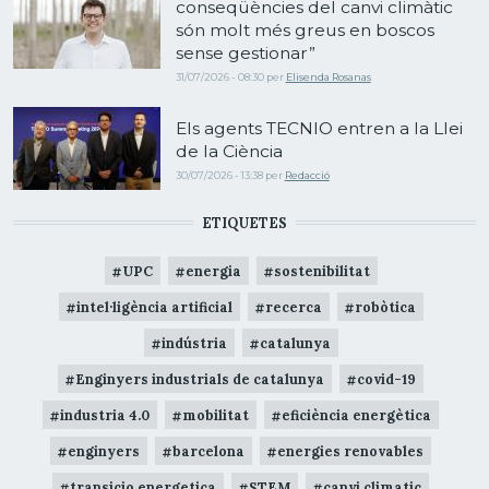
conseqüències del canvi climàtic
són molt més greus en boscos
sense gestionar”
31/07/2026 - 08:30
per
Elisenda Rosanas
Els agents TECNIO entren a la Llei
de la Ciència
30/07/2026 - 13:38
per
Redacció
ETIQUETES
UPC
energia
sostenibilitat
intel·ligència artificial
recerca
robòtica
indústria
catalunya
Enginyers industrials de catalunya
covid-19
industria 4.0
mobilitat
eficiència energètica
enginyers
barcelona
energies renovables
transicio energetica
STEM
canvi climatic