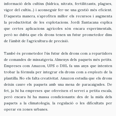
informació dels cultius (hídrica, nitrats, fertilitzants, plagues,
vigor del cultiu...) i aconseguir fer-ne una gestió més eficient.
D’aquesta manera, s’aprofiten millor els recursos i augmenta
la productivitat de les explotacions. Jordi Santacana explica
que certes aplicacions agrícoles són encara experimentals,
però no dubta que els drons tenen un futur prometedor dins
de l’àmbit de l’agricultura de precisió.
També és prometedor l’ús futur dels drons com a repartidors
de comandes de missatgeria. Almenys dels paquets més petits.
Empreses com Amazon, UPS o DHL fa uns anys que intenten
trobar la fórmula per integrar els drons com a
empleats
de la
plantilla. No els falta creativitat. Amazon estudia que els drons
deixin caure els paquets amb una mena de paracaigudes. De
fet, ja hi ha empreses que ofereixen el servei a petita escala,
però encara hi ha massa condicionants: des de la mida dels
paquets a la climatologia, la regulació o les dificultats per
operar en zones urbanes.