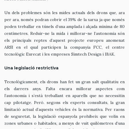
Un dels problemes són les mides actuals dels drons que, ara
per ara, només podran cobrir el 39% de la xarxa ja que només
poden treballar en túnels d’una amplada i alçada mínima de 80
centímetres. Reduir-ne la mida i millorar-ne l’autonomia són
els principals reptes d’aquest projecte europeu anomenat
ARSI en el qual participen la companyia FCC, el centre
tecnològic Eurecat i les empreses Simtech Design i IBAK.
Una legislació restrictiva
Tecnològicament, els drons han fet un gran salt qualitatiu en
els darrers anys. Falta encara millorar aspectes com
l’autonomia i s’està treballant en aparells que no necessitin
cap pilotatge. Però. segons els experts consultats, la gran
limitació actual d’aquests vehicles és la normativa. Per raons
de seguretat, la legislació espanyola prohibeix que volin en
zones urbanes o habitades, a menys de vuit quilòmetres d’una