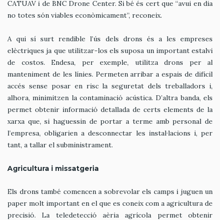
CATUAV i de BNC Drone Center. Si bé és cert que “avui en dia
no totes són viables econòmicament”, reconeix.
A qui sí surt rendible l’ús dels drons és a les empreses
elèctriques ja que utilitzar-los els suposa un important estalvi
de costos. Endesa, per exemple, utilitza drons per al
manteniment de les línies. Permeten arribar a espais de difícil
accés sense posar en risc la seguretat dels treballadors i,
alhora, minimitzen la contaminació acústica. D’altra banda, els
permet obtenir informació detallada de certs elements de la
xarxa que, si haguessin de portar a terme amb personal de
l’empresa, obligarien a desconnectar les instal·lacions i, per
tant, a tallar el subministrament.
Agricultura i missatgeria
Els drons també comencen a sobrevolar els camps i juguen un
paper molt important en el que es coneix com a agricultura de
precisió. La teledetecció aèria agrícola permet obtenir