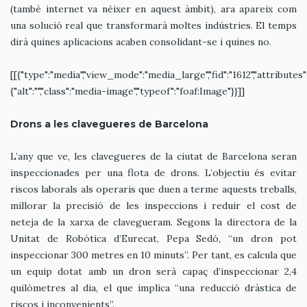
(també internet va néixer en aquest àmbit), ara apareix com
una solució real que transformarà moltes indústries. El temps
dirà quines aplicacions acaben consolidant-se i quines no.
[[{"type":"media","view_mode":"media_large","fid":"1612","attributes"
{"alt":"","class":"media-image","typeof":"foaf:Image"}}]]
Drons a les clavegueres de Barcelona
L’any que ve, les clavegueres de la ciutat de Barcelona seran
inspeccionades per una flota de drons. L’objectiu és evitar
riscos laborals als operaris que duen a terme aquests treballs,
millorar la precisió de les inspeccions i reduir el cost de
neteja de la xarxa de clavegueram. Segons la directora de la
Unitat de Robòtica d’Eurecat, Pepa Sedó, “un dron pot
inspeccionar 300 metres en 10 minuts”. Per tant, es calcula que
un equip dotat amb un dron serà capaç d’inspeccionar 2,4
quilòmetres al dia, el que implica “una reducció dràstica de
riscos i inconvenients”.