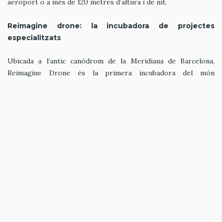
aeroport o a més de 120 metres d’altura i de nit.
Reimagine drone: la incubadora de projectes
especialitzats
Ubicada a l’antic canòdrom de la Meridiana de Barcelona,
Reimagine Drone és la primera incubadora del món
especialitzada en desenvolupar nous models de negoci i
start-
ups
a partir de drons. Fundada fa un any i mig, ja ha participat
en l’acceleració de tres empreses: Poladrone, una firma
malàisia d’agricultura de precisió; Sky Drone, una empresa
emergent russa que ha desenvolupat el pilotatge automàtic
de drons, i Kapetair, un projecte croat que ha patentat un
sistema d’elevació vertical i desplaçament horitzontal per a
aquests vehicles.
“El món del dron està com l’automòbil fa 50 anys. Tot està per
fer, però va molt ràpid”, assegura Joaquim Serra, cofundador
de Reimagine Dron. La companyia ara està immersa en la