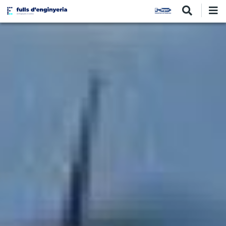
Vés
al
contingut