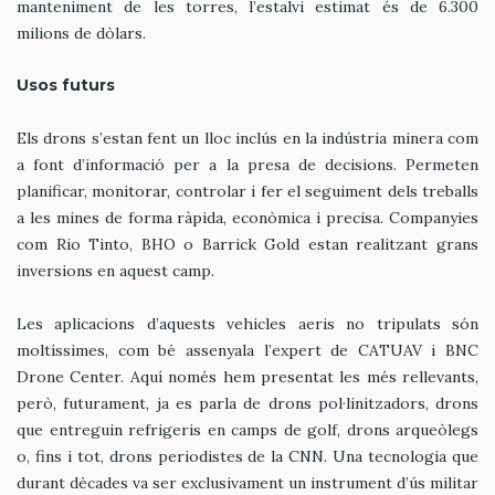
manteniment de les torres, l’estalvi estimat és de 6.300
milions de dòlars.
Usos futurs
Els drons s’estan fent un lloc inclús en la indústria minera com
a font d’informació per a la presa de decisions. Permeten
planificar, monitorar, controlar i fer el seguiment dels treballs
a les mines de forma ràpida, econòmica i precisa. Companyies
com Rio Tinto, BHO o Barrick Gold estan realitzant grans
inversions en aquest camp.
Les aplicacions d’aquests vehicles aeris no tripulats són
moltíssimes, com bé assenyala l’expert de CATUAV i BNC
Drone Center. Aquí només hem presentat les més rellevants,
però, futurament, ja es parla de drons pol·linitzadors, drons
que entreguin refrigeris en camps de golf, drons arqueòlegs
o, fins i tot, drons periodistes de la CNN. Una tecnologia que
durant dècades va ser exclusivament un instrument d’ús militar