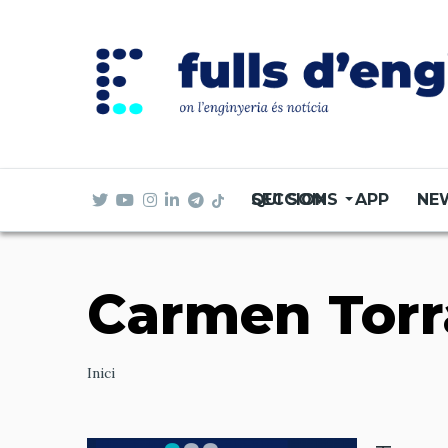
Vés
al
contingut
SECCIONS
QUI SOM
APP
NE
Carmen Torr
Ruta
Inici
de