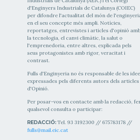
Industrials de Catalunya (AEIC) i el Col·legi
d'Enginyers Industrials de Catalunya (COIEC)
per difondre l'actualitat del món de l'enginyeri
en el seu concepte més ampli. Notícies,
reportatges, entrevistes i articles d'opinió am
la tecnologia, el canvi climàtic, la salut o
l'emprenedoria, entre altres, explicada pels
seus protagonistes amb rigor, veracitat i
contrast.
Fulls d'Enginyeria no és responsable de les ide
expressades pels diferents autors dels articles
d'Opinió.
Per posar-vos en contacte amb la redacció, fe
qualsevol consulta o participar:
Tel. 93 3192300 // 675783178 //
REDACCIÓ:
fulls@mail.eic.cat