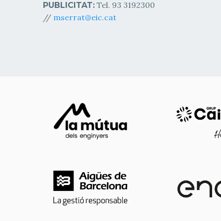
Tel. 93 3192300
PUBLICITAT:
//
mserrat@eic.cat