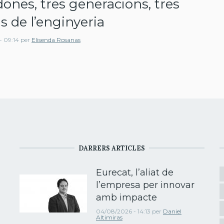
dones, tres generacions, tres
ns de l’enginyeria
- 09:14
per
Elisenda Rosanas
DARRERS ARTICLES
Eurecat, l’aliat de
l’empresa per innovar
amb impacte
04/08/2026 - 14:13
per
Daniel
Altimiras