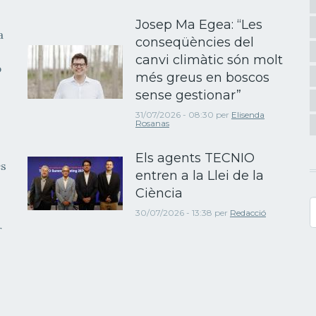
Josep Ma Egea: “Les
a
conseqüències del
canvi climàtic són molt
b
més greus en boscos
sense gestionar”
31/07/2026 - 08:30
per
Elisenda
Rosanas
Els agents TECNIO
es
entren a la Llei de la
Ciència
C
30/07/2026 - 13:38
per
Redacció
r