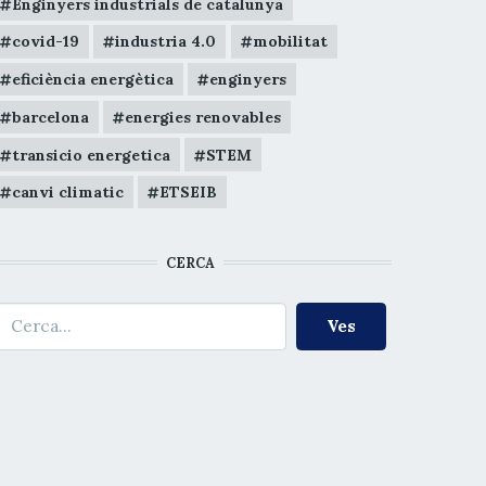
Enginyers industrials de catalunya
covid-19
industria 4.0
mobilitat
eficiència energètica
enginyers
barcelona
energies renovables
transicio energetica
STEM
canvi climatic
ETSEIB
CERCA
erca