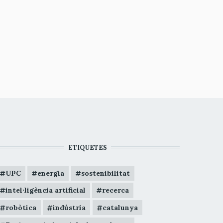
ETIQUETES
UPC
energia
sostenibilitat
intel·ligència artificial
recerca
robòtica
indústria
catalunya