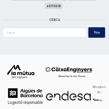
ETSEIB
CERCA
Cerca
Membre
de: