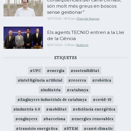
són molt més greus en boscos
sense gestionar”
31/07/2026 - 08:30
per
Elisenda Rosanas
Els agents TECNIO entren a la Llei
de la Ciència
30/07/2026 - 13:38
per
Redacció
ETIQUETES
UPC
energia
sostenibilitat
intel·ligència artificial
recerca
robòtica
indústria
catalunya
Enginyers industrials de catalunya
covid-19
industria 4.0
mobilitat
eficiència energètica
enginyers
barcelona
energies renovables
transicio energetica
STEM
canvi climatic