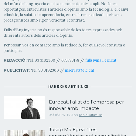
del món de l'enginyeria en el seu concepte més ampli. Notícies,
reportatges, entrevistes i articles d'opinió amb la tecnologia, el canvi
climàtic, la salut o l'emprenedoria, entre altres, explicada pels seus
protagonistes amb rigor, veracitat i contrast.
Fulls d'Enginyeria no és responsable de les idees expressades pels
diferents autors dels articles d'Opinió.
Per posar-vos en contacte amb la redacció, fer qualsevol consulta o
participar:
Tel. 93 3192300 // 675783178 //
fulls@mail.eic.cat
REDACCIÓ:
Tel. 93 3192300 //
mserrat@eic.cat
PUBLICITAT:
DARRERS ARTICLES
Eurecat, l’aliat de l’empresa per
innovar amb impacte
04/08/2026 - 14:13
per
Daniel Altimiras
Josep Ma Egea: “Les
conseqüències del canvi climàtic