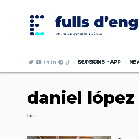
Vés
al
contingut
SECCIONS
QUI SOM
APP
NE
daniel lópez
Ruta
Inici
de