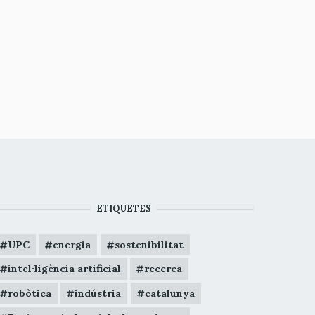
ETIQUETES
UPC
energia
sostenibilitat
intel·ligència artificial
recerca
robòtica
indústria
catalunya