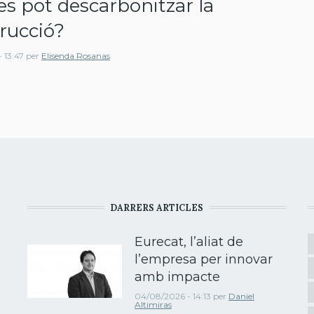
s pot descarbonitzar la
rucció?
 13:47
per
Elisenda Rosanas
DARRERS ARTICLES
Eurecat, l’aliat de
l’empresa per innovar
amb impacte
04/08/2026 - 14:13
per
Daniel
Altimiras