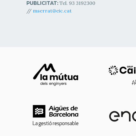
Tel. 93 3192300
PUBLICITAT:
//
mserrat@eic.cat