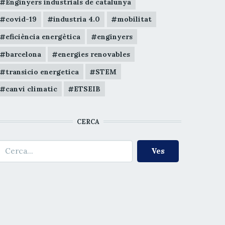
Enginyers industrials de catalunya
covid-19
industria 4.0
mobilitat
eficiència energètica
enginyers
barcelona
energies renovables
transicio energetica
STEM
canvi climatic
ETSEIB
CERCA
erca