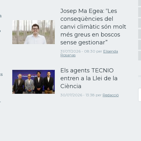
Josep Ma Egea: “Les
a
conseqüències del
canvi climàtic són molt
b
més greus en boscos
sense gestionar”
31/07/2026 - 08:30
per
Elisenda
Rosanas
Els agents TECNIO
es
entren a la Llei de la
Ciència
C
30/07/2026 - 13:38
per
Redacció
r