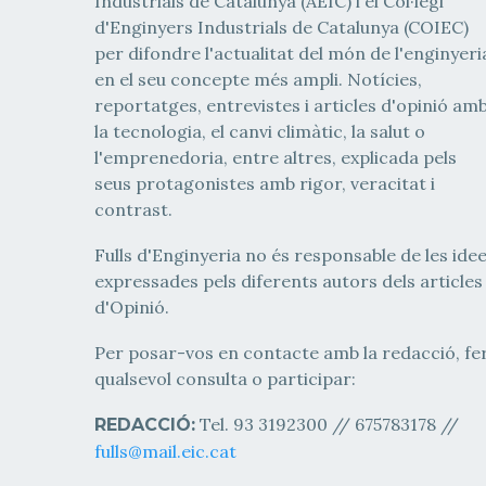
Industrials de Catalunya (AEIC) i el Col·legi
d'Enginyers Industrials de Catalunya (COIEC)
per difondre l'actualitat del món de l'enginyeri
en el seu concepte més ampli. Notícies,
reportatges, entrevistes i articles d'opinió am
la tecnologia, el canvi climàtic, la salut o
l'emprenedoria, entre altres, explicada pels
seus protagonistes amb rigor, veracitat i
contrast.
Fulls d'Enginyeria no és responsable de les ide
expressades pels diferents autors dels articles
d'Opinió.
Per posar-vos en contacte amb la redacció, fe
qualsevol consulta o participar:
Tel. 93 3192300 // 675783178 //
REDACCIÓ:
fulls@mail.eic.cat