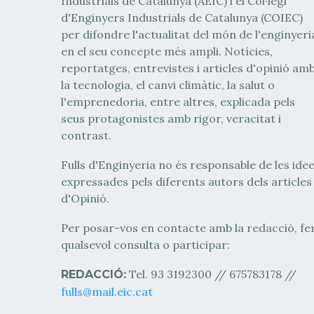
Industrials de Catalunya (AEIC) i el Col·legi
d'Enginyers Industrials de Catalunya (COIEC)
per difondre l'actualitat del món de l'enginyeri
en el seu concepte més ampli. Notícies,
reportatges, entrevistes i articles d'opinió am
la tecnologia, el canvi climàtic, la salut o
l'emprenedoria, entre altres, explicada pels
seus protagonistes amb rigor, veracitat i
contrast.
Fulls d'Enginyeria no és responsable de les ide
expressades pels diferents autors dels articles
d'Opinió.
Per posar-vos en contacte amb la redacció, fe
qualsevol consulta o participar:
Tel. 93 3192300 // 675783178 //
REDACCIÓ:
fulls@mail.eic.cat