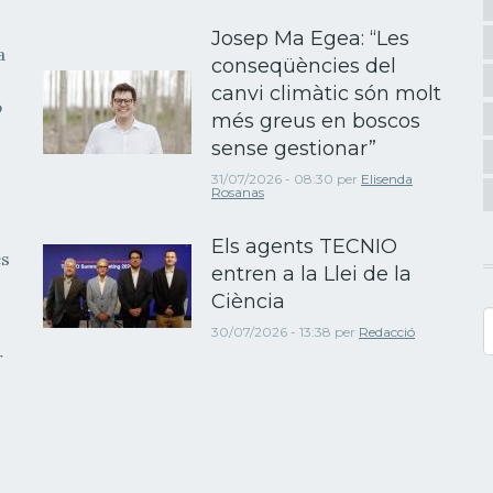
Josep Ma Egea: “Les
a
conseqüències del
canvi climàtic són molt
b
més greus en boscos
sense gestionar”
31/07/2026 - 08:30
per
Elisenda
Rosanas
Els agents TECNIO
es
entren a la Llei de la
Ciència
C
30/07/2026 - 13:38
per
Redacció
r