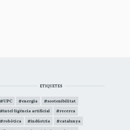
ETIQUETES
UPC
energia
sostenibilitat
intel·ligència artificial
recerca
robòtica
indústria
catalunya