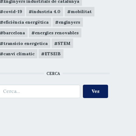
Enginyers industrials de catalunya
covid-19
industria 4.0
mobilitat
eficiència energètica
enginyers
barcelona
energies renovables
transicio energetica
STEM
canvi climatic
ETSEIB
CERCA
erca