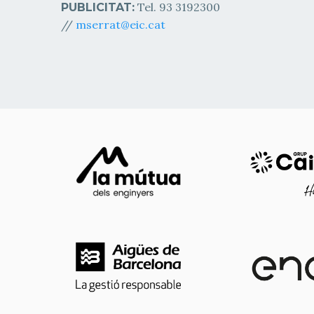
Tel. 93 3192300
PUBLICITAT:
//
mserrat@eic.cat