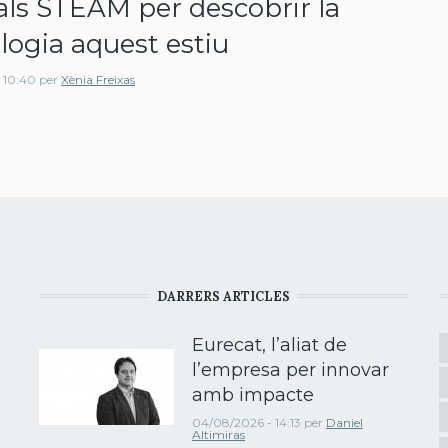
als STEAM per descobrir la
logia aquest estiu
 10:40
per
Xènia Freixas
DARRERS ARTICLES
Eurecat, l’aliat de
l’empresa per innovar
amb impacte
04/08/2026 - 14:13
per
Daniel
Altimiras