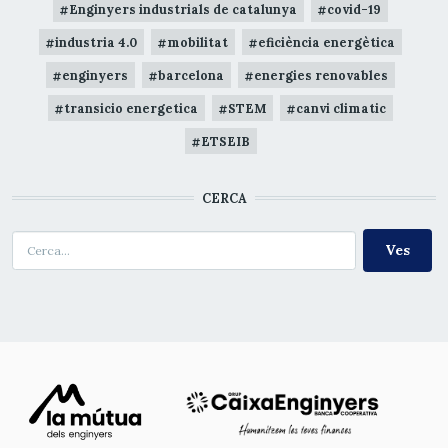
Enginyers industrials de catalunya
covid-19
industria 4.0
mobilitat
eficiència energètica
enginyers
barcelona
energies renovables
transicio energetica
STEM
canvi climatic
ETSEIB
CERCA
Cerca