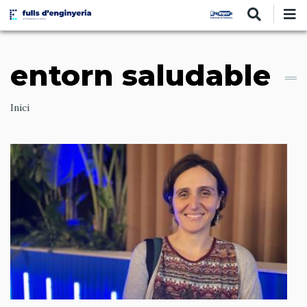
Vés
al
contingut
entorn saludable
Ruta
Inici
de
navegació