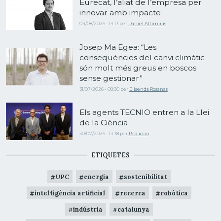
Eurecat, l’aliat de l’empresa per
innovar amb impacte
04/08/2026 - 14:13
per
Daniel Altimiras
Josep Ma Egea: “Les
conseqüències del canvi climàtic
són molt més greus en boscos
sense gestionar”
31/07/2026 - 08:30
per
Elisenda Rosanas
Els agents TECNIO entren a la Llei
de la Ciència
30/07/2026 - 13:38
per
Redacció
ETIQUETES
UPC
energia
sostenibilitat
intel·ligència artificial
recerca
robòtica
indústria
catalunya