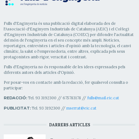
Fulls d'Enginyeria és una publicació digital elaborada des de
l'Associació d'Enginyers Industrials de Catalunya (AEIC) i el Col·legi
d'Enginyers Industrials de Catalunya (COIEC) per difondre l'actualitat
del món de l'enginyeria en el seu concepte més ampli. Notícies,
reportatges, entrevistes i articles d'opinió amb la tecnologia, el canvi
climàtic, la salut o l'emprenedoria, entre altres, explicada pels seus
protagonistes amb rigor, veracitat i contrast.
Fulls d'Enginyeria no és responsable de les idees expressades pels
diferents autors dels articles d'Opinió.
Per posar-vos en contacte amb la redacció, fer qualsevol consulta o
participar:
Tel. 93 3192300 // 675783178 //
fulls@mail.eic.cat
REDACCIÓ:
Tel. 93 3192300 //
mserrat@eic.cat
PUBLICITAT:
DARRERS ARTICLES