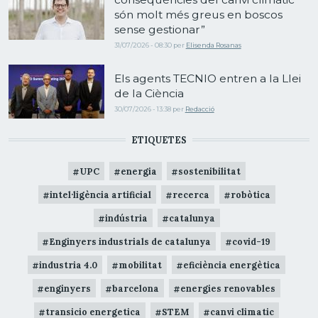
són molt més greus en boscos
sense gestionar”
31/07/2026 - 08:30
per
Elisenda Rosanas
Els agents TECNIO entren a la Llei
de la Ciència
30/07/2026 - 13:38
per
Redacció
ETIQUETES
UPC
energia
sostenibilitat
intel·ligència artificial
recerca
robòtica
indústria
catalunya
Enginyers industrials de catalunya
covid-19
industria 4.0
mobilitat
eficiència energètica
enginyers
barcelona
energies renovables
transicio energetica
STEM
canvi climatic