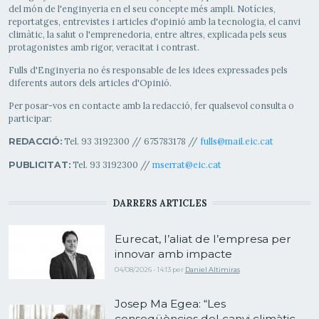
del món de l'enginyeria en el seu concepte més ampli. Notícies,
reportatges, entrevistes i articles d'opinió amb la tecnologia, el canvi
climàtic, la salut o l'emprenedoria, entre altres, explicada pels seus
protagonistes amb rigor, veracitat i contrast.
Fulls d'Enginyeria no és responsable de les idees expressades pels
diferents autors dels articles d'Opinió.
Per posar-vos en contacte amb la redacció, fer qualsevol consulta o
participar:
Tel. 93 3192300 // 675783178 //
fulls@mail.eic.cat
REDACCIÓ:
Tel. 93 3192300 //
mserrat@eic.cat
PUBLICITAT:
DARRERS ARTICLES
Eurecat, l’aliat de l’empresa per
innovar amb impacte
04/08/2026 - 14:13
per
Daniel Altimiras
Josep Ma Egea: “Les
conseqüències del canvi climàtic