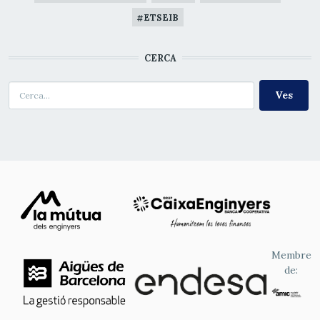
ETSEIB
CERCA
Cerca
Membre
de: