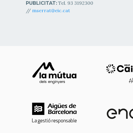
Tel. 93 3192300
PUBLICITAT:
//
mserrat@eic.cat