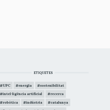
ETIQUETES
UPC
energia
sostenibilitat
intel·ligència artificial
recerca
robòtica
indústria
catalunya