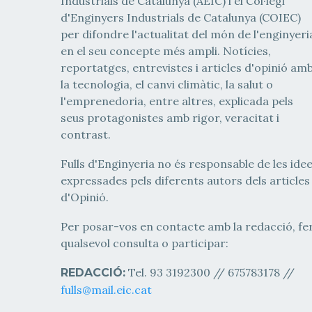
Industrials de Catalunya (AEIC) i el Col·legi
d'Enginyers Industrials de Catalunya (COIEC)
per difondre l'actualitat del món de l'enginyeri
en el seu concepte més ampli. Notícies,
reportatges, entrevistes i articles d'opinió am
la tecnologia, el canvi climàtic, la salut o
l'emprenedoria, entre altres, explicada pels
seus protagonistes amb rigor, veracitat i
contrast.
Fulls d'Enginyeria no és responsable de les ide
expressades pels diferents autors dels articles
d'Opinió.
Per posar-vos en contacte amb la redacció, fe
qualsevol consulta o participar:
Tel. 93 3192300 // 675783178 //
REDACCIÓ:
fulls@mail.eic.cat