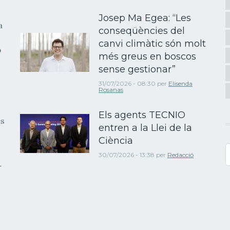
Josep Ma Egea: “Les
a
conseqüències del
canvi climàtic són molt
b
més greus en boscos
sense gestionar”
31/07/2026 - 08:30
per
Elisenda
Rosanas
Els agents TECNIO
es
entren a la Llei de la
Ciència
C
30/07/2026 - 13:38
per
Redacció
r