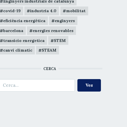
Enginyers industrials de catalunya
covid-19
industria 4.0
mobilitat
eficiència energètica
enginyers
barcelona
energies renovables
transicio energetica
STEM
canvi climatic
STEAM
CERCA
erca