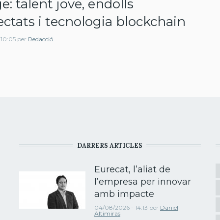
e: talent jove, endolls
ctats i tecnologia blockchain
 10:05
per
Redacció
DARRERS ARTICLES
Eurecat, l’aliat de
l’empresa per innovar
amb impacte
04/08/2026 - 14:13
per
Daniel
Altimiras