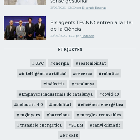
sense gestionar”
31/07/2026 - 08:30
per
Elisenda Rosanas
Els agents TECNIO entren a la Llei
de la Ciència
30/07/2026 - 13:38
per
Redacció
ETIQUETES
UPC
energia
sostenibilitat
intel·ligència artificial
recerca
robòtica
indústria
catalunya
Enginyers industrials de catalunya
covid-19
industria 4.0
mobilitat
eficiència energètica
enginyers
barcelona
energies renovables
transicio energetica
STEM
canvi climatic
ETSEIB