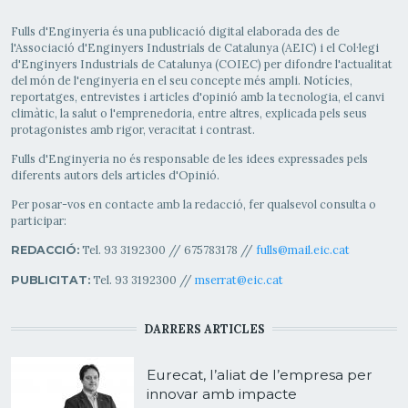
Fulls d'Enginyeria és una publicació digital elaborada des de
l'Associació d'Enginyers Industrials de Catalunya (AEIC) i el Col·legi
d'Enginyers Industrials de Catalunya (COIEC) per difondre l'actualitat
del món de l'enginyeria en el seu concepte més ampli. Notícies,
reportatges, entrevistes i articles d'opinió amb la tecnologia, el canvi
climàtic, la salut o l'emprenedoria, entre altres, explicada pels seus
protagonistes amb rigor, veracitat i contrast.
Fulls d'Enginyeria no és responsable de les idees expressades pels
diferents autors dels articles d'Opinió.
Per posar-vos en contacte amb la redacció, fer qualsevol consulta o
participar:
Tel. 93 3192300 // 675783178 //
fulls@mail.eic.cat
REDACCIÓ:
Tel. 93 3192300 //
mserrat@eic.cat
PUBLICITAT:
DARRERS ARTICLES
Eurecat, l’aliat de l’empresa per
innovar amb impacte