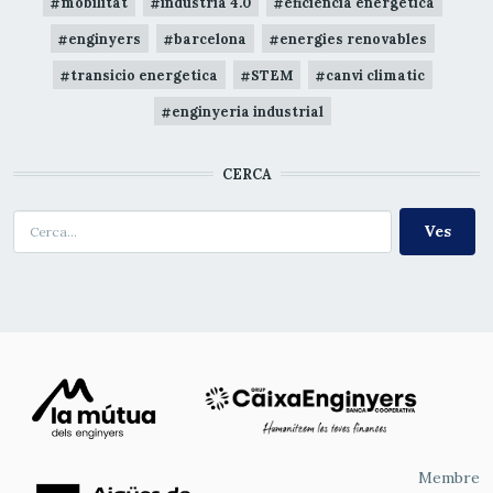
mobilitat
industria 4.0
eficiència energètica
enginyers
barcelona
energies renovables
transicio energetica
STEM
canvi climatic
enginyeria industrial
CERCA
Cerca
Membre