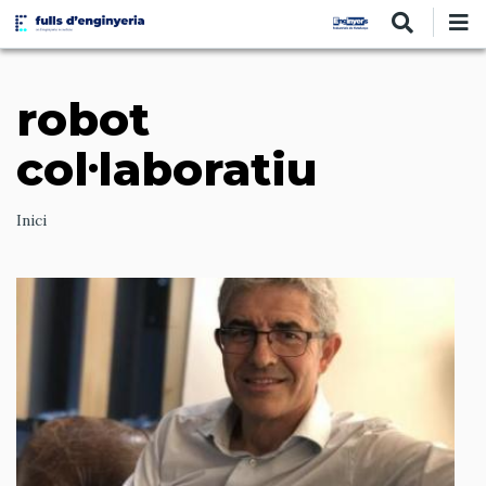
Vés
al
contingut
robot
col·laboratiu
Ruta
Inici
de
navegació