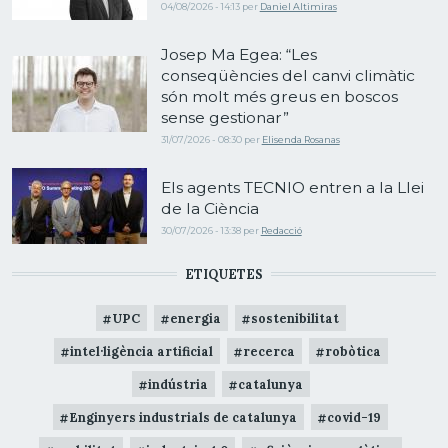
04/08/2026 - 14:13
per
Daniel Altimiras
Josep Ma Egea: “Les
conseqüències del canvi climàtic
són molt més greus en boscos
sense gestionar”
31/07/2026 - 08:30
per
Elisenda Rosanas
Els agents TECNIO entren a la Llei
de la Ciència
30/07/2026 - 13:38
per
Redacció
ETIQUETES
UPC
energia
sostenibilitat
intel·ligència artificial
recerca
robòtica
indústria
catalunya
Enginyers industrials de catalunya
covid-19