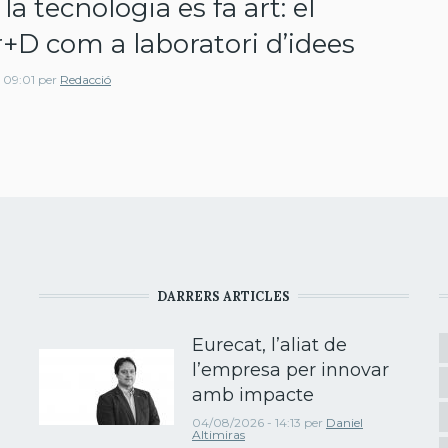
a tecnologia es fa art: el
+D com a laboratori d’idees
 09:01
per
Redacció
DARRERS ARTICLES
Eurecat, l’aliat de
l’empresa per innovar
amb impacte
04/08/2026 - 14:13
per
Daniel
Altimiras