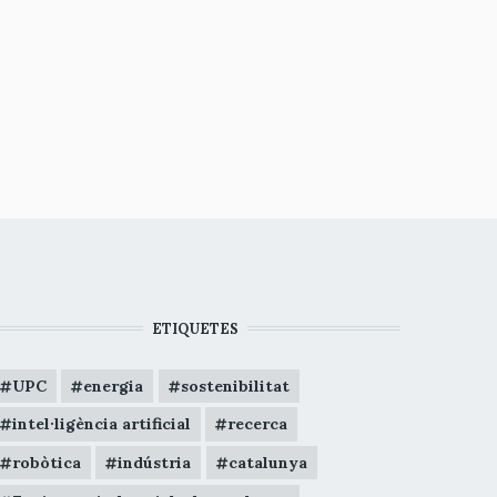
ETIQUETES
UPC
energia
sostenibilitat
intel·ligència artificial
recerca
robòtica
indústria
catalunya