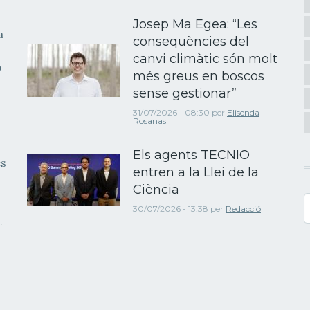
Josep Ma Egea: “Les
a
conseqüències del
canvi climàtic són molt
b
més greus en boscos
sense gestionar”
31/07/2026 - 08:30
per
Elisenda
Rosanas
Els agents TECNIO
es
entren a la Llei de la
Ciència
C
30/07/2026 - 13:38
per
Redacció
r