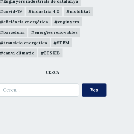
Enginyers industrials de catalunya
covid-19
industria 4.0
mobilitat
eficiència energètica
enginyers
barcelona
energies renovables
transicio energetica
STEM
canvi climatic
ETSEIB
CERCA
erca