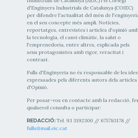
Industrials de Catalunya (AEIC) i el Col·legi
d'Enginyers Industrials de Catalunya (COIEC)
per difondre l'actualitat del món de l'enginyeri
en el seu concepte més ampli. Notícies,
reportatges, entrevistes i articles d'opinió am
la tecnologia, el canvi climàtic, la salut o
l'emprenedoria, entre altres, explicada pels
seus protagonistes amb rigor, veracitat i
contrast.
Fulls d'Enginyeria no és responsable de les ide
expressades pels diferents autors dels articles
d'Opinió.
Per posar-vos en contacte amb la redacció, fe
qualsevol consulta o participar:
Tel. 93 3192300 // 675783178 //
REDACCIÓ:
fulls@mail.eic.cat