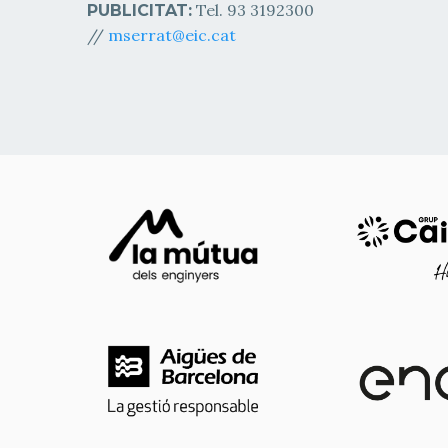
Tel. 93 3192300
PUBLICITAT:
//
mserrat@eic.cat