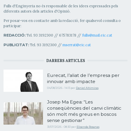
Fulls d'Enginyeria no és responsable de les idees expressades pels
diferents autors dels articles d'Opinió.
Per posar-vos en contacte amb la redacció, fer qualsevol consulta o
participar:
Tel. 93 3192300 // 675783178 //
fulls@mail.eic.cat
REDACCIÓ:
Tel. 93 3192300 //
mserrat@eic.cat
PUBLICITAT:
DARRERS ARTICLES
Eurecat, l’aliat de l’empresa per
innovar amb impacte
04/08/2026 - 14:13
per
Daniel Altimiras
Josep Ma Egea: “Les
conseqüències del canvi climàtic
són molt més greus en boscos
sense gestionar”
31/07/2026 - 08:30
per
Elisenda Rosanas