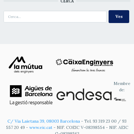
CERCA
Cerca
Membre
de:
C/ Via Laietana 39, 08003 Barcelona
- Tel. 93 319 23 00 / 93
557 20 49 -
www.eic.cat
- NIF. COEIC V-08398554 - NIF. AEIC
G-08398562