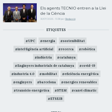
Els agents TECNIO entren a la Llei
de la Ciència
30/07/2026 - 13:38
per
Redacció
ETIQUETES
UPC
energia
sostenibilitat
intel·ligència artificial
recerca
robòtica
indústria
catalunya
Enginyers industrials de catalunya
covid-19
industria 4.0
mobilitat
eficiència energètica
enginyers
barcelona
energies renovables
transicio energetica
STEM
canvi climatic
ETSEIB