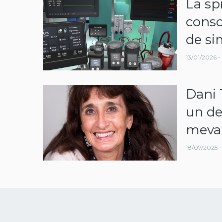
La sp
navegació
conso
de si
13/01/2026 - 
Dani 
un de
meva 
18/07/2025 - 