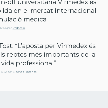
in-off universitària Virmedex es
lida en el mercat internacional
mulació mèdica
12:56
per
Redacció
Tost: “L’aposta per Virmedex és
ls reptes més importants de la
vida professional”
15:52
per
Elisenda Rosanas