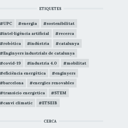
ETIQUETES
UPC
energia
sostenibilitat
intel·ligència artificial
recerca
robòtica
indústria
catalunya
Enginyers industrials de catalunya
covid-19
industria 4.0
mobilitat
eficiència energètica
enginyers
barcelona
energies renovables
transicio energetica
STEM
canvi climatic
ETSEIB
CERCA