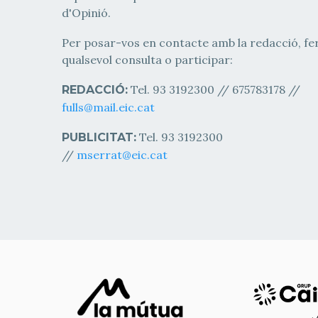
d'Opinió.
Per posar-vos en contacte amb la redacció, fe
qualsevol consulta o participar:
Tel. 93 3192300 // 675783178 //
REDACCIÓ:
fulls@mail.eic.cat
Tel. 93 3192300
PUBLICITAT:
//
mserrat@eic.cat