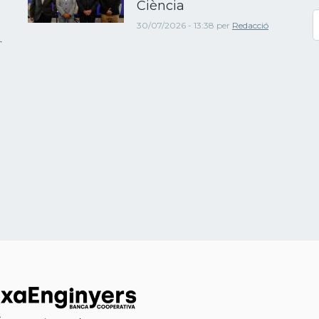
Ciència
C
30/07/2026 - 13:38
per
Redacció
r