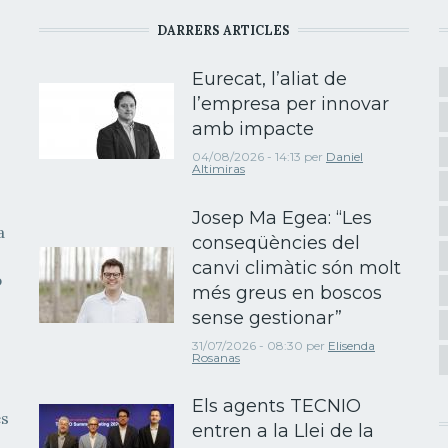
DARRERS ARTICLES
Eurecat, l’aliat de
l’empresa per innovar
amb impacte
04/08/2026 - 14:13
per
Daniel
Altimiras
Josep Ma Egea: “Les
a
conseqüències del
canvi climàtic són molt
b
més greus en boscos
sense gestionar”
31/07/2026 - 08:30
per
Elisenda
Rosanas
Els agents TECNIO
es
entren a la Llei de la