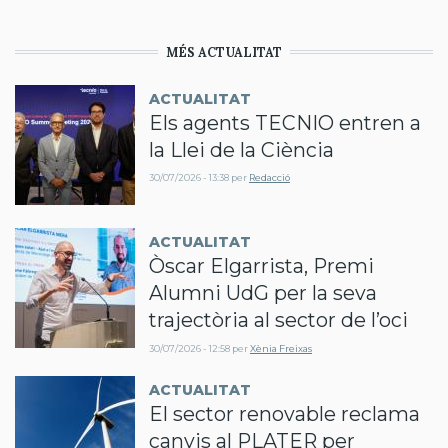
MÉS ACTUALITAT
ACTUALITAT
Els agents TECNIO entren a
la Llei de la Ciència
30/07/2026 - 13:38
per
Redacció
ACTUALITAT
Òscar Elgarrista, Premi
Alumni UdG per la seva
trajectòria al sector de l’oci
30/07/2026 - 12:58
per
Xènia Freixas
ACTUALITAT
El sector renovable reclama
canvis al PLATER per