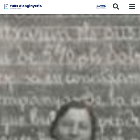
Vés
al
contingut