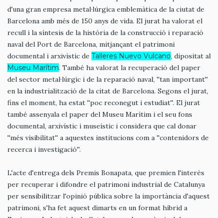
d'una gran empresa metal·lúrgica emblemàtica de la ciutat de
Barcelona amb més de 150 anys de vida. El jurat ha valorat el
recull i la síntesis de la història de la construcció i reparació
naval del Port de Barcelona, mitjançant el patrimoni
documental i arxivístic de
Talleres Nuevo Vulcano
, dipositat al
Museu Marítim
. També ha valorat la recuperació del paper
del sector metal·lúrgic i de la reparació naval, ''tan important''
en la industrialització de la citat de Barcelona. Segons el jurat,
fins el moment, ha estat ''poc reconegut i estudiat''. El jurat
també assenyala el paper del Museu Marítim i el seu fons
documental, arxivístic i museístic i considera que cal donar
''més visibilitat'' a aquestes institucions com a ''contenidors de
recerca i investigació''.
L'acte d'entrega dels Premis Bonapata, que premien l'interès
per recuperar i difondre el patrimoni industrial de Catalunya
per sensibilitzar l'opinió pública sobre la importància d'aquest
patrimoni, s'ha fet aquest dimarts en un format híbrid a