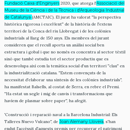
Fundació Caixa d'Enginyers
2020, que atorga l'
Associació del
Museu de la Ciència i de la Tècnica i d'Arqueologia Industrial
de Catalunya
(AMCTAIC). El jurat ha valorat ''la perspectiva
històrica rigorosa i excel·lent'' de la història de l'extens
territori de la Conca del riu Llobregat i de les colònies
industrials al llarg de 150 anys. Els membres del jurant
consideren que el recull aporta un anàlisi social ben
estructura i gobal i que no només es concentra al sector tèxtil
sinó que també estudia tot el sector productiu que es
desenvolupa així com la temàtica social d'un territori ''clau'' en
la industrialització catalana. ''Estem convençuts de la
necessitat d'elaborar una síntesis de les colònies industrials'',
ha manifestat Balsells, al costat de Serra, en rebre el Premi.
''Ha estat un segle i mig de canvis i transformacions que
havíem de plasmar sobre paper'', ha afegit.
'Construcció i reparació naval a la Barcelona Industrial: Els
Talleres Nuevo Vulcano'', de
Joan Alemany Llovera
, s'han
endut l'accèssit d'aquests premis per recuperar el patrimoni