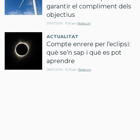
garantir el compliment dels
objectius
29/07/2026 - 11:30
per
Redacció
ACTUALITAT
Compte enrere per l’eclipsi:
què se’n sap i què es pot
aprendre
28/07/2026 - 15:30
per
Redacció
ACTUALITAT
La Nit de la Robòtica obre la
convocatòria dels Premis
2026
27/07/2026 - 11:57
per
Xènia Freixas
ACTUALITAT
L’estructura de peatges i