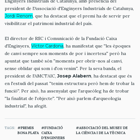
Enginyers Industrials de Catalunya, amb presència del
president de l'Associació d'Enginyers Industrials de Catalunya,
Jordi Renom
, que ha destacat que el premi ha de servir per
visibilitzar el patrimoni industrial del país.
El director de RSC i Comunicació de la Fundació Caixa
d'Enginyers,
Víctor Cardona
, ha manifestat que ''les èpoques
de canvi sempre son moments de por i incertesa'' però ha
apuntat que també són ''moments per obrir-nos al canvi,
sense oblidar qui som i d'on venim''. Per la seva banda, el
president de l'AMCTAIC,
Josep Alabern
, ha destacat que és
en l'estudi del passat ''tenim estructura però hem de trobar la
funció''. Per això, ha assenyalat que l'arqueòleg ha de trobar
''la finalitat de l'objecte''. ''Per això parlem d'arqueologia
industrial'', ha afegit.
TAGS
PREMIS
FUNDACIÓ
ASSOCIACIÓ DEL MUSEU DE
BONA PLATA
CAIXA
LA CIÈNCIA I DE LA TÈCNICA
D'ENGINYERS