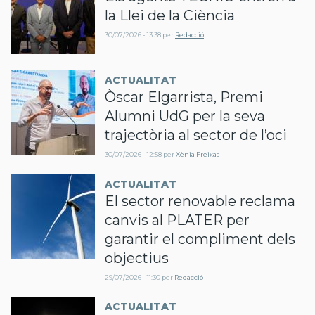
la Llei de la Ciència
30/07/2026 - 13:38
per
Redacció
ACTUALITAT
Òscar Elgarrista, Premi
Alumni UdG per la seva
trajectòria al sector de l’oci
30/07/2026 - 12:58
per
Xènia Freixas
ACTUALITAT
El sector renovable reclama
canvis al PLATER per
garantir el compliment dels
objectius
29/07/2026 - 11:30
per
Redacció
ACTUALITAT