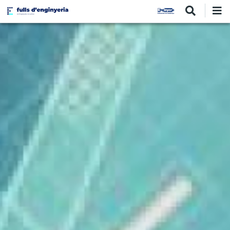
Vés
al
contingut