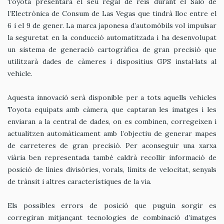
Toyota presentarà el seu regal de reis durant el Saló de
l’Electrònica de Consum de Las Vegas que tindrà lloc entre el
6 i el 9 de gener. La marca japonesa d’automòbils vol impulsar
la seguretat en la conducció automatitzada i ha desenvolupat
un sistema de generació cartogràfica de gran precisió que
utilitzarà dades de càmeres i dispositius GPS instal·lats al
vehicle.
Aquesta innovació serà disponible per a tots aquells vehicles
Toyota equipats amb càmera, que captaran les imatges i les
enviaran a la central de dades, on es combinen, corregeixen i
actualitzen automàticament amb l’objectiu de generar mapes
de carreteres de gran precisió. Per aconseguir una xarxa
viària ben representada també caldrà recollir informació de
posició de línies divisòries, vorals, límits de velocitat, senyals
de trànsit i altres característiques de la via.
Els possibles errors de posició que puguin sorgir es
corregiran mitjançant tecnologies de combinació d’imatges