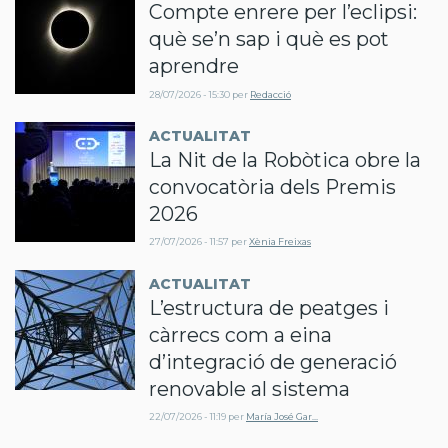
Compte enrere per l’eclipsi:
què se’n sap i què es pot
aprendre
28/07/2026 - 15:30
per
Redacció
ACTUALITAT
La Nit de la Robòtica obre la
convocatòria dels Premis
2026
27/07/2026 - 11:57
per
Xènia Freixas
ACTUALITAT
L’estructura de peatges i
càrrecs com a eina
d’integració de generació
renovable al sistema
22/07/2026 - 11:19
per
María José Gar…