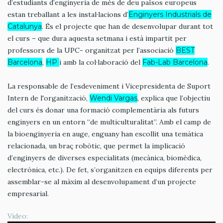
d’estudiants d’enginyeria de més de deu països europeus
estan treballant a les instal·lacions d’
Enginyers Industrials de
Catalunya
. És el projecte que han de desenvolupar durant tot
el curs – que dura aquesta setmana i està impartit per
professors de la UPC- organitzat per l’associació
BEST
Barcelona
,
HP
i amb la col·laboració del
Fab-Lab Barcelona
.
La responsable de l’esdeveniment i Vicepresidenta de Suport
Intern de l'organització,
Wendi Vargas
, explica que l’objectiu
del curs és donar una formació complementària als futurs
enginyers en un entorn “de multiculturalitat”. Amb el camp de
la bioenginyeria en auge, enguany han escollit una temàtica
relacionada, un braç robòtic, que permet la implicació
d’enginyers de diverses especialitats (mecànica, biomèdica,
electrònica, etc.). De fet, s’organitzen en equips diferents per
assemblar-se al màxim al desenvolupament d’un projecte
empresarial.
Video