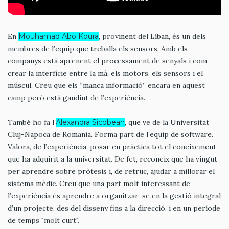
En
Mouhamad Abo Koura
, provinent del Líban, és un dels
membres de l’equip que treballa els sensors. Amb els
companys està aprenent el processament de senyals i com
crear la interfície entre la mà, els motors, els sensors i el
múscul. Creu que els “manca informació” encara en aquest
camp però està gaudint de l’experiència.
També ho fa l’
Alexandra Sicobean
, que ve de la Universitat
Cluj-Napoca de Romania. Forma part de l’equip de software.
Valora, de l’experiència, posar en pràctica tot el coneixement
que ha adquirit a la universitat. De fet, reconeix que ha vingut
per aprendre sobre pròtesis i, de retruc, ajudar a millorar el
sistema mèdic. Creu que una part molt interessant de
l’experiència és aprendre a organitzar-se en la gestió integral
d’un projecte, des del disseny fins a la direcció, i en un període
de temps "molt curt".