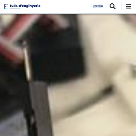
Vés
al
contingut