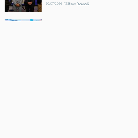
30/07/2026 - 13:38
per
Redacció
ACTUALITAT
Òscar Elgarrista, Premi
Alumni UdG per la seva
trajectòria al sector de l’oci
30/07/2026 - 12:58
per
Xènia Freixas
ACTUALITAT
El sector renovable reclama
canvis al PLATER per
garantir el compliment dels
objectius
29/07/2026 - 11:30
per
Redacció
ACTUALITAT
Compte enrere per l’eclipsi: