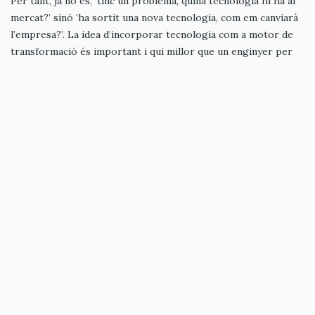
Per tant, ja no és, ‘tinc un problema, quina tecnologia hi ha al
mercat?’ sinó ‘ha sortit una nova tecnologia, com em canviarà
l’empresa?’. La idea d’incorporar tecnologia com a motor de
transformació és important i qui millor que un enginyer per
poder-la incorporar. Moltes vegades s’ha dit que la revolució
de la Xina des dels vuitanta és conseqüència d’haver tingut
molts enginyers als governs. No són governs de buròcrates
sinó que per la transformació de l’economia necessites el
tàndem entre economistes i enginyers. I millor si són
enginyers que no economistes.
Malgrat tot això que comentes, hi ha
manca de vocacions tècniques. Com
s’entén?
Alguna cosa es fa malament perquè amb la revolució
tecnològica no hi hagi més enginyers! Potser perquè ho fem
molt difícil... però hi hauria d’haver muntanyes de vocacions
per poder participar en aquesta onada que ve. Segurament, un