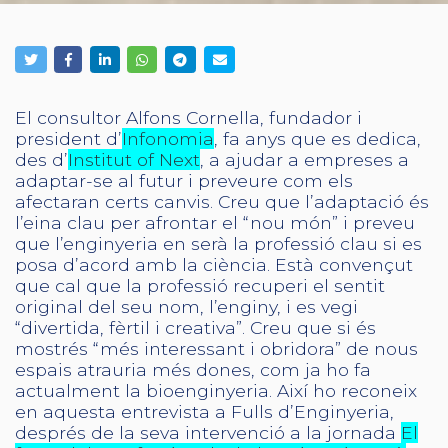
El consultor Alfons Cornella, fundador i
president d’
Infonomia
, fa anys que es dedica,
des d’
Institut of Next
, a ajudar a empreses a
adaptar-se al futur i preveure com els
afectaran certs canvis. Creu que l’adaptació és
l’eina clau per afrontar el “nou món” i preveu
que l’enginyeria en serà la professió clau si es
posa d’acord amb la ciència. Està convençut
que cal que la professió recuperi el sentit
original del seu nom, l’enginy, i es vegi
“divertida, fèrtil i creativa”. Creu que si és
mostrés “més interessant i obridora” de nous
espais atrauria més dones, com ja ho fa
actualment la bioenginyeria. Així ho reconeix
en aquesta entrevista a Fulls d’Enginyeria,
després de la seva intervenció a la jornada
El