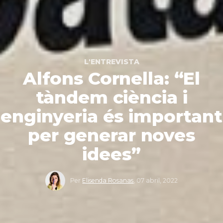
L'ENTREVISTA
Alfons Cornella: “El
tàndem ciència i
enginyeria és important
per generar noves
idees”
Per
Elisenda Rosanas
,
07 abril, 2022