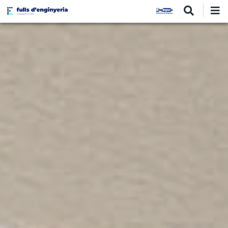
Vés
al
contingut