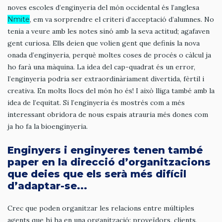
noves escoles d’enginyeria del món occidental és l’anglesa
Nmite
, em va sorprendre el criteri d’acceptació d’alumnes. No
tenia a veure amb les notes sinó amb la seva actitud; agafaven
gent curiosa. Ells deien que volien gent que definís la nova
onada d’enginyeria, perquè moltes coses de procés o càlcul ja
ho farà una màquina. La idea del cap-quadrat és un error,
l’enginyeria podria ser extraordinàriament divertida, fèrtil i
creativa. En molts llocs del món ho és! I això lliga també amb la
idea de l’equitat. Si l’enginyeria és mostrés com a més
interessant obridora de nous espais atrauria més dones com
ja ho fa la bioenginyeria.
Enginyers i enginyeres tenen també
paper en la direcció d’organitzacions
que deies que els serà més difícil
d’adaptar-se...
Crec que poden organitzar les relacions entre múltiples
agents que hi ha en una organització: proveïdors, clients,