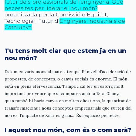
futur dels professionals de l'enginyeria. Què
necessites per liderar el nou món?
,
organitzada per la Comissió d’Equitat,
Tecnologia i Futur d’
Enginyers Industrials de
Catalunya
.
Tu tens molt clar que estem ja en un
nou món?
Estem en varis mons al mateix temps! El nivell d’acceleració de
propostes, de conceptes, o canvis socials és enorme. El món
està en plena efervescència. Tampoc cal fer un esforç molt
important per veure que si compares amb fa 15 o 20 anys,
quan també hi havia canvis en moltes qüestions, la quantitat de
transformacions i nous conceptes empresarials que surten del
no res, l’impacte de Xina, és gran... És l’equació perfecte.
I aquest nou món, com és o com serà?