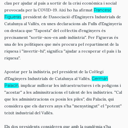
clau per ajudar al país a sortir de la crisi econòmica i social
provocada per la COVID-19. Així ho ha afirmat
Francesc
Figueras
, president de l'Associació d'Enginyers Industrials de
Catalunya al Vallès, en unes declaracions als Fulls d'Enginyeria
on destaca que ''l'aposta'' del col·lectiu d'enginyers és
precisament ''sortir-nos-en amb indústria''. Per Figueras és
una de les polítiques que més procura pel repartiment de la
riquesa i ''invertir-hi'', significa ''ajudar a recuperar el país i la
riquesa''.
Apostar per la indústria, pel president de la Col·legi
d'Enginyers Industrials de Catalunya al Vallès,
Germán
Palacín
, implicar millorar les infraestructures i els polígons i
''acostar'' a les adminsitracions el talent de les indústries. ''Cal
que les administracions es posin les piles'', diu Palacín, qui
considera que els darrers anys s'ha ''menystingut'' el ''potent''
teixit industrial del Vallès.
Els dos presidents consideren que amb la pandèmia s'ha