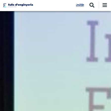
Vés
al
contingut