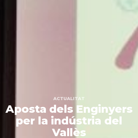
ACTUALITAT
Aposta dels Enginyers
per la indústria del
Vallès