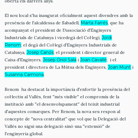
oberta els darrers anys.
El nou local s'ha inaugurat oficialment aquest divendres amb la
presència de l'alcaldessa de Sabadell,
Marta Farrés
, que ha
acompanyat el president de l'Associació d'Enginyers
Industrials de Catalunya i vicedegà del Col·legi,
Jordi
Renom
; el degà del Col·legi d'Enginyers Industrials de
Catalunya,
Josep Canós
; el president i director general de
Caixa d'Enginyers,
Josep Oriol Sala
i
Joan Cavallé
; i el
president i directora de La Mútua dels Enginyers,
Joan Munt
i
Susanna Carmona
.
Renom ha destacat la importància d'enfortir la presència del
col·lectiu al Vallès, fent ''més visible'' el compromís de la
institució amb ''el desenvolupament'' del teixit industrial
d'aquestes comarques. Per Renom, la nova seu respon al
concepte de ''nova centralitat'' que vol que la Delegació del
Vallès no sigui una delegació sinó una ''extensió'' de
l'enginyeria global.