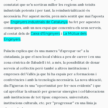
constatat que se'n sortiran millor les regions amb teixits
industrials potents i per tant, la reindustrialització és
necessària. Per aquest motiu, pren més sentit que mai l'aposta
que
Enginyers industrials de Catalunya
ha fet per aquestes
comarques, amb un nou espai que concentra els seus serveis,
al costat dels de
Caixa d'Enginyers
i
La Mútua dels
Enginyers
.
Palacín explica que és una manera ''d'apropar-se'' a la
ciutadania, ja que el nou local s'ubica a peu de carrer i en una
zona cèntrica de Sabadell i té, a més, la possibilitat de donar
serveis al col·lectiu però també a altres institucions i
empreses del Vallès ja que hi ha espais per a formacions i
conferències i amb la tecnologia necessària. La nova ubicació,
diu Figueras és una ''oportunitat per fer-nos evidents'' i que
cal aprofitar la situació per generar sinergies i col·laboracions
amb institucions de tot tipus: empreses, universitats,
institucions culturals, etc. per ''progressar'' en una línia ja