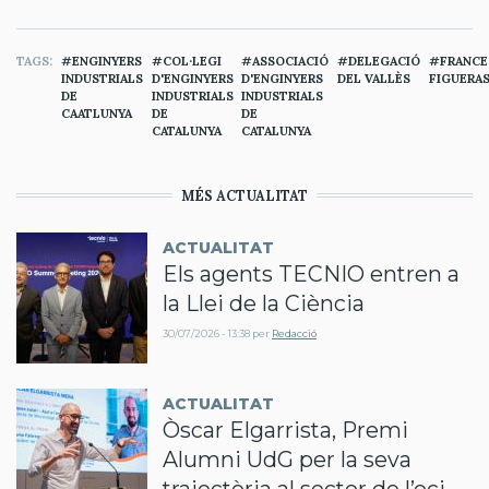
TAGS
ENGINYERS
COL·LEGI
ASSOCIACIÓ
DELEGACIÓ
FRANCE
INDUSTRIALS
D'ENGINYERS
D'ENGINYERS
DEL VALLÈS
FIGUERA
DE
INDUSTRIALS
INDUSTRIALS
CAATLUNYA
DE
DE
CATALUNYA
CATALUNYA
MÉS ACTUALITAT
ACTUALITAT
Els agents TECNIO entren a
la Llei de la Ciència
30/07/2026 - 13:38
per
Redacció
ACTUALITAT
Òscar Elgarrista, Premi
Alumni UdG per la seva
trajectòria al sector de l’oci