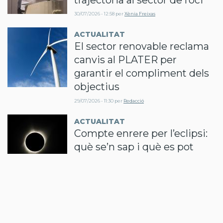
30/07/2026 - 12:58
per
Xènia Freixas
ACTUALITAT
El sector renovable reclama
canvis al PLATER per
garantir el compliment dels
objectius
29/07/2026 - 11:30
per
Redacció
ACTUALITAT
Compte enrere per l’eclipsi:
què se’n sap i què es pot
aprendre
28/07/2026 - 15:30
per
Redacció
ACTUALITAT
La Nit de la Robòtica obre la
convocatòria dels Premis