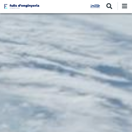
Vés
al
contingut