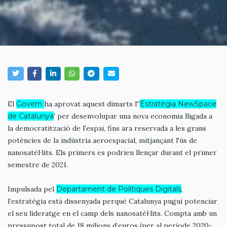
El
Govern
ha aprovat aquest dimarts l''
Estratègia NewSpace
de Catalunya
' per desenvolupar una nova economia lligada a
la democratització de l'espai, fins ara reservada a les grans
potències de la indústria aeroespacial, mitjançant l'ús de
nanosatèl·lits. Els primers es podrien llençar durant el primer
semestre de 2021.
Impulsada pel
Departament de Polítiques Digitals
,
l’estratègia està dissenyada perquè Catalunya pugui potenciar
el seu lideratge en el camp dels nanosatèl·lits. Compta amb un
pressupost total de 18 milions d’euros (per al període 2020-