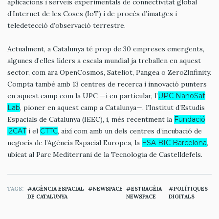
aplicacions i serveis experimentals de connectivitat global
d’Internet de les Coses (IoT) i de procés d’imatges i
teledetecció d’observació terrestre.
Actualment, a Catalunya té prop de 30 empreses emergents,
algunes d’elles líders a escala mundial ja treballen en aquest
sector, com ara OpenCosmos, Sateliot, Pangea o Zero2Infinity.
Compta també amb 13 centres de recerca i innovació punters
en aquest camp com la UPC —i en particular, l’
UPC NanoSat
Lab
, pioner en aquest camp a Catalunya—, l’Institut d’Estudis
Espacials de Catalunya (IEEC), i, més recentment la
Fundació
i2CAT
i el
CTTC
, així com amb un dels centres d’incubació de
negocis de l’Agència Espacial Europea, la
ESA BIC Barcelona
,
ubicat al Parc Mediterrani de la Tecnologia de Castelldefels.
TAGS
AGÈNCIA ESPACIAL
NEWSPACE
ESTRAGÈIA
POLÍTIQUES
DE CATALUNYA
NEWSPACE
DIGITALS