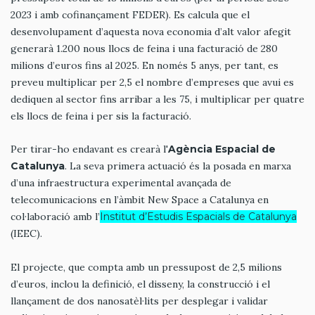
2023 i amb cofinançament FEDER). Es calcula que el
desenvolupament d’aquesta nova economia d’alt valor afegit
generarà 1.200 nous llocs de feina i una facturació de 280
milions d’euros fins al 2025. En només 5 anys, per tant, es
preveu multiplicar per 2,5 el nombre d’empreses que avui es
dediquen al sector fins arribar a les 75, i multiplicar per quatre
els llocs de feina i per sis la facturació.
Per tirar-ho endavant es crearà l'
Agència Espacial de
Catalunya
. La seva primera actuació és la posada en marxa
d’una infraestructura experimental avançada de
telecomunicacions en l’àmbit New Space a Catalunya en
col·laboració amb l’
Institut d’Estudis Espacials de Catalunya
(IEEC).
El projecte, que compta amb un pressupost de 2,5 milions
d’euros, inclou la definició, el disseny, la construcció i el
llançament de dos nanosatèl·lits per desplegar i validar