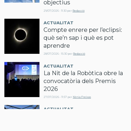
objectius
29/07/2026 - 11:30
per
Redacció
ACTUALITAT
Compte enrere per l’eclipsi:
què se’n sap i què es pot
aprendre
28/07/2026 - 15:30
per
Redacció
ACTUALITAT
La Nit de la Robòtica obre la
convocatòria dels Premis
2026
27/07/2026 - 11:57
per
Xènia Freixas
ACTUALITAT
L’estructura de peatges i
càrrecs com a eina