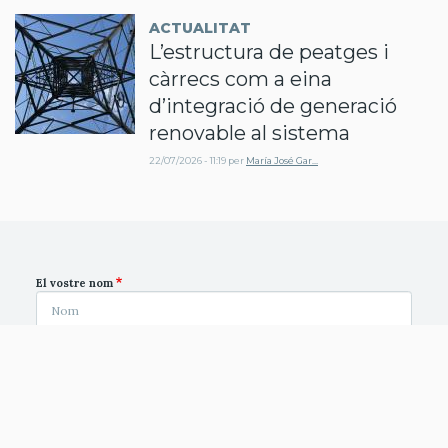
ACTUALITAT
L’estructura de peatges i
càrrecs com a eina
d’integració de generació
renovable al sistema
22/07/2026 - 11:19
per
María José Gar…
El vostre nom
Correu electrònic
El contingut d'aquest camp es manté privat i no es mostrarà
públicament.
Pàgina inicial