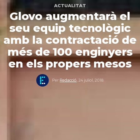
ACTUALITAT
Glovo augmentarà el
seu equip tecnològic
amb la contractació de
més de 100 enginyers
en els propers mesos
Per
Redacció
,
24 juliol, 2018