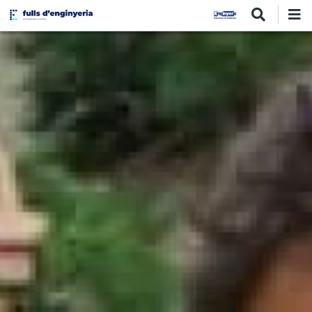
Vés
al
contingut