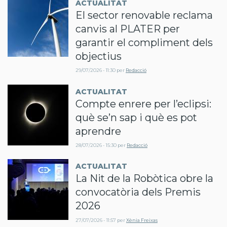
ACTUALITAT
El sector renovable reclama
canvis al PLATER per
garantir el compliment dels
objectius
29/07/2026 - 11:30
per
Redacció
ACTUALITAT
Compte enrere per l’eclipsi:
què se’n sap i què es pot
aprendre
28/07/2026 - 15:30
per
Redacció
ACTUALITAT
La Nit de la Robòtica obre la
convocatòria dels Premis
2026
27/07/2026 - 11:57
per
Xènia Freixas