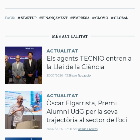
TAGS
STARTUP
FINANÇAMENT
EMPRESA
GLOVO
GLOBAL
MÉS ACTUALITAT
ACTUALITAT
Els agents TECNIO entren a
la Llei de la Ciència
30/07/2026 - 13:38
per
Redacció
ACTUALITAT
Òscar Elgarrista, Premi
Alumni UdG per la seva
trajectòria al sector de l’oci
30/07/2026 - 12:58
per
Xènia Freixas