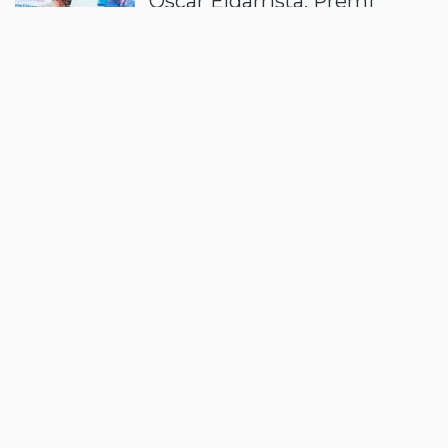
Òscar Elgarrista, Premi
Alumni UdG per la seva
trajectòria al sector de l’oci
30/07/2026 - 12:58
per
Xènia Freixas
ACTUALITAT
El sector renovable reclama
canvis al PLATER per
garantir el compliment dels
objectius
29/07/2026 - 11:30
per
Redacció
ACTUALITAT
Compte enrere per l’eclipsi:
què se’n sap i què es pot
aprendre
28/07/2026 - 15:30
per
Redacció
ACTUALITAT