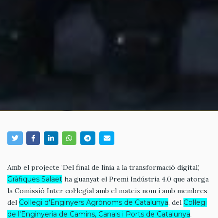
Amb el projecte ‘Del final de línia a la transformació digital’,
Gràfiques Salaet
ha guanyat el Premi Indústria 4.0 que atorga
la Comissió Inter col·legial amb el mateix nom i amb membres
del
Col·legi d'Enginyers Agrònoms de Catalunya
, del
Col·legi
de l'Enginyeria de Camins, Canals i Ports de Catalunya
,