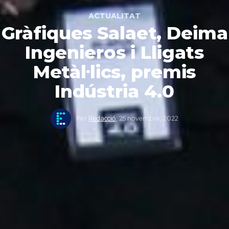
ACTUALITAT
Gràfiques Salaet, Deima
Ingenieros i Lligats
Metàl·lics, premis
Indústria 4.0
Per
Redacció
,
25 novembre, 2022