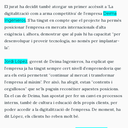
El jurat ha decidit també atorgar un primer accèssit a ‘La
digitalització com a arma competitiva’ de l’empresa
Deima
Ingenieros
. S’ha tingut en compte que el projecte ha permès
posicionar l’empresa en mercats internacionals d’alta
exigència i, alhora, demostrar que al país hi ha capacitat “per
desenvolupar i proveir tecnologia, no només per implantar-
la”.
Jordi López
, gerent de Deima Ingenieros, ha explicat que
l’empresa ja ha tingut sempre cert nivell d’emprenedoria que
ara els està permetent “continuar al mercat i transformar
l’empresa al màxim”. Per això, ha afegit, estan “contents i
orgullosos” que se’ls puguin reconèixer aquestes posicions.
En el cas de Deima, han apostat per fer un canvi en processos
interns, també de cultura i educació dels propis clients, per
poder accedir a la digitalització de l’empresa. De moment, ha
dit López, els clients ho reben molt bé.