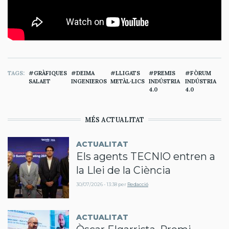
TAGS
GRÀFIQUES
DEIMA
LLIGATS
PREMIS
FÒRUM
SALAET
INGENIEROS
METÀL·LICS
INDÚSTRIA
INDÚSTRIA
4.0
4.0
MÉS ACTUALITAT
ACTUALITAT
Els agents TECNIO entren a
la Llei de la Ciència
30/07/2026 - 13:38
per
Redacció
ACTUALITAT