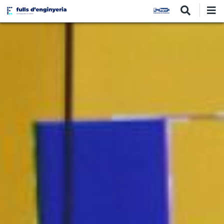
Vés
al
contingut