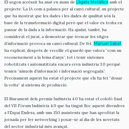
El segon accèssit ha anat en mans de
Lligats Metàl·lics
amb el
projecte ‘La IA com a palanca per al canvi cultural’, un projecte
que ha mostrat que les dades i les dades de qualitat són la
base de la transformació digital però que el valor es troba en
passar de la dada a la informació. Ha ajudat, també, ha
considerat el jurat, a demostrar que trencar les sitges
d’informació provoca un canvi cultural. De fet,
Manuel Sabat
,
ha explicat, després de recollir el guardó que valora “com un
reconeixement a la feina d’anys”, tot i tenir sistemes
robotitzats i automatitzats encara eren indústria 3.0 perquè
tenien “nínxols d’informació i informació segregada”.
Precisament aquest ha estat el projecte que els ha fet “donar
la volta” al sistema de producció.
El lliurament dels premis Indústria 4.0 ha estat el colofó final
del VII Fòrum Indústria 4.0 que ha tingut lloc aquest divendres
a l’Espai Endesa, amb uns 150 assistents que han aprofitat la
jornada per fer networking i posar-se al dia de les novetats
del sector industrial més avançat.