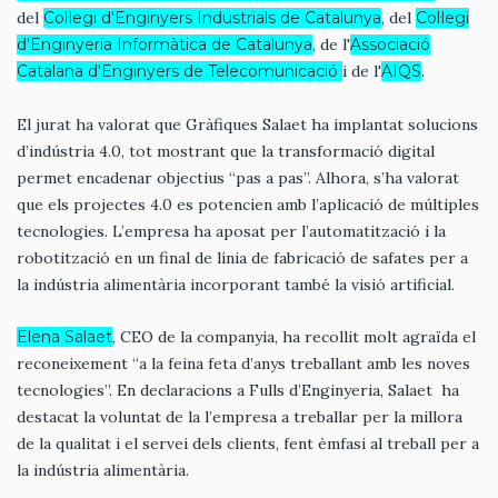
del
Col·legi d'Enginyers Industrials de Catalunya
, del
Col·legi
d'Enginyeria Informàtica de Catalunya
, de l'
Associació
Catalana d'Enginyers de Telecomunicació
i de l'
AIQS
.
El jurat ha valorat que Gràfiques Salaet ha implantat solucions
d’indústria 4.0, tot mostrant que la transformació digital
permet encadenar objectius “pas a pas”. Alhora, s’ha valorat
que els projectes 4.0 es potencien amb l’aplicació de múltiples
tecnologies. L’empresa ha aposat per l’automatització i la
robotització en un final de línia de fabricació de safates per a
la indústria alimentària incorporant també la visió artificial.
Elena Salaet
, CEO de la companyia, ha recollit molt agraïda el
reconeixement “a la feina feta d’anys treballant amb les noves
tecnologies”. En declaracions a Fulls d’Enginyeria, Salaet ha
destacat la voluntat de la l’empresa a treballar per la millora
de la qualitat i el servei dels clients, fent èmfasi al treball per a
la indústria alimentària.