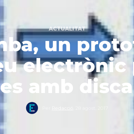
ACTUALITAT
ba, un proto
eu electrònic 
es amb disca
Per
Redacció
,
28 agost, 2017