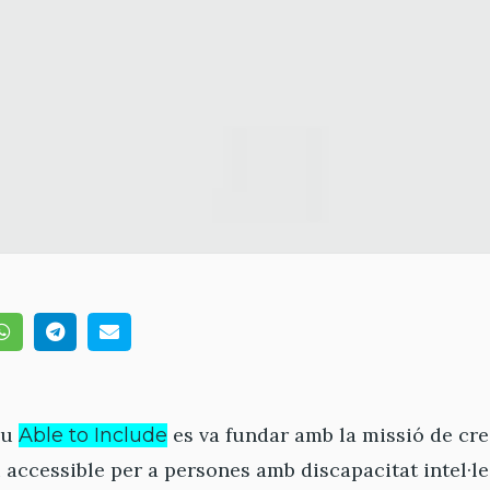
eu
es va fundar amb la missió de cr
Able to Include
i accessible per a persones amb discapacitat intel·le