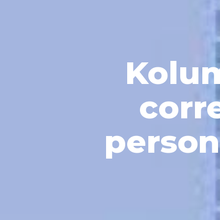
Kolum
corr
person