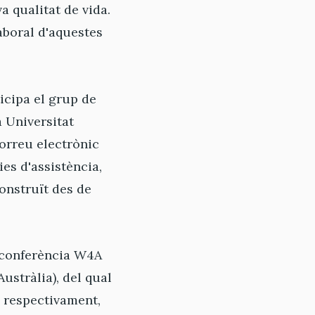
a qualitat de vida.
laboral d'aquestes
icipa el grup de
 Universitat
correu electrònic
es d'assistència,
onstruït des de
a conferència W4A
Austràlia), del qual
 respectivament,