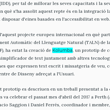
D), per tal de millorar les seves capacitats i la sev
n què s'ha assolit aquest repte és en la integració 
 disposar d'eines basades en l'accessibilitat en web.
d'aquest projecte europeu internacional en què part
ment Automàtic del Llenguatge Natural (TALN) de la
, ha estat la creació de
, un prototip de 
Kolumba
implificador de text juntament amb altres tecnologi
s que expressen text escrit i missatgeria de veu, c
ntre de Disseny adreçat a l'Usuari.
st prototip es descriuen en un treball presentat a l
es va celebrar el passat mes d'abril del 2017 a Perth (
acio Saggion i Daniel Ferrés, coordinador i membre,