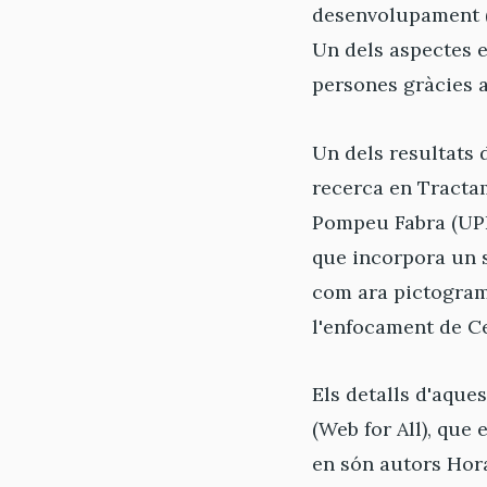
desenvolupament (ID
Un dels aspectes e
persones gràcies a
Un dels resultats 
recerca en Tracta
Pompeu Fabra (UPF)
que incorpora un s
com ara pictograme
l'enfocament de Ce
Els detalls d'aque
(Web for All), que 
en són autors Hor