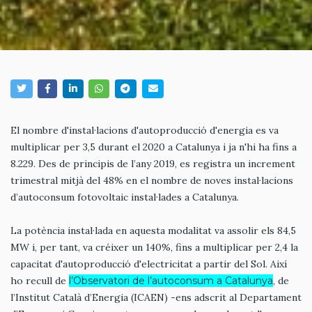
El nombre d'instal·lacions d'autoproducció d'energia es va
multiplicar per 3,5 durant el 2020 a Catalunya i ja n'hi ha fins a
8.229. Des de principis de l’any 2019, es registra un increment
trimestral mitjà del 48% en el nombre de noves instal·lacions
d’autoconsum fotovoltaic instal·lades a Catalunya.
La potència instal·lada en aquesta modalitat va assolir els 84,5
MW i, per tant, va créixer un 140%, fins a multiplicar per 2,4 la
capacitat d'autoproducció d'electricitat a partir del Sol. Així
ho recull de
l’Observatori de l’autoconsum a Catalunya
, de
l’Institut Català d’Energia (ICAEN) -ens adscrit al Departament