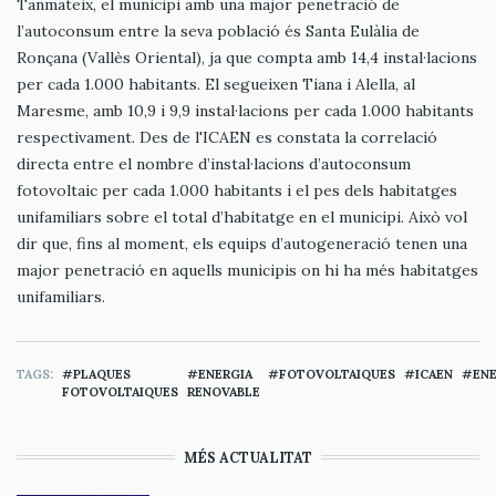
Tanmateix, el municipi amb una major penetració de
l’autoconsum entre la seva població és Santa Eulàlia de
Ronçana (Vallès Oriental), ja que compta amb 14,4 instal·lacions
per cada 1.000 habitants. El segueixen Tiana i Alella, al
Maresme, amb 10,9 i 9,9 instal·lacions per cada 1.000 habitants
respectivament. Des de l'ICAEN es constata la correlació
directa entre el nombre d’instal·lacions d’autoconsum
fotovoltaic per cada 1.000 habitants i el pes dels habitatges
unifamiliars sobre el total d’habitatge en el municipi. Això vol
dir que, fins al moment, els equips d’autogeneració tenen una
major penetració en aquells municipis on hi ha més habitatges
unifamiliars.
TAGS
PLAQUES
ENERGIA
FOTOVOLTAIQUES
ICAEN
ENE
FOTOVOLTAIQUES
RENOVABLE
MÉS ACTUALITAT