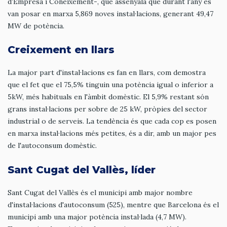
d’Empresa i Coneixement-, que assenyala que durant l'any es
van posar en marxa 5,869 noves instal·lacions, generant 49,47
MW de potència.
Creixement en llars
La major part d'instal·lacions es fan en llars, com demostra
que el fet que el 75,5% tinguin una potència igual o inferior a
5kW, més habituals en l'àmbit domèstic. El 5,9% restant són
grans instal·lacions per sobre de 25 kW, pròpies del sector
industrial o de serveis. La tendència és que cada cop es posen
en marxa instal·lacions més petites, és a dir, amb un major pes
de l'autoconsum domèstic.
Sant Cugat del Vallès, líder
Sant Cugat del Vallès és el municipi amb major nombre
d'instal·lacions d'autoconsum (525), mentre que Barcelona és el
municipi amb una major potència instal·lada (4,7 MW).