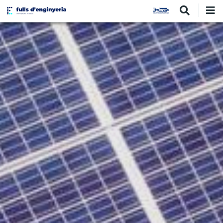
Vés
al
contingut