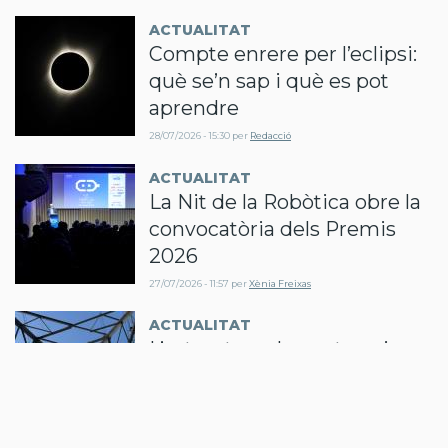
ACTUALITAT
Compte enrere per l’eclipsi:
què se’n sap i què es pot
aprendre
28/07/2026 - 15:30
per
Redacció
ACTUALITAT
La Nit de la Robòtica obre la
convocatòria dels Premis
2026
27/07/2026 - 11:57
per
Xènia Freixas
ACTUALITAT
L’estructura de peatges i
càrrecs com a eina
d’integració de generació
renovable al sistema