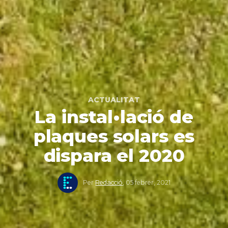
ACTUALITAT
La instal•lació de
plaques solars es
dispara el 2020
Per
Redacció
,
05 febrer, 2021