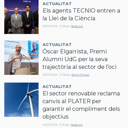
ACTUALITAT
Els agents TECNIO entren a
la Llei de la Ciència
30/07/2026 - 13:38
per
Redacció
ACTUALITAT
Òscar Elgarrista, Premi
Alumni UdG per la seva
trajectòria al sector de l’oci
30/07/2026 - 12:58
per
Xènia Freixas
ACTUALITAT
El sector renovable reclama
canvis al PLATER per
garantir el compliment dels
objectius
29/07/2026 - 11:30
per
Redacció