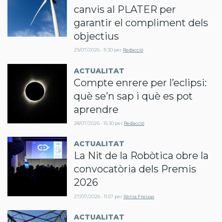
canvis al PLATER per
garantir el compliment dels
objectius
29/07/2026 - 11:30
per
Redacció
ACTUALITAT
Compte enrere per l’eclipsi:
què se’n sap i què es pot
aprendre
28/07/2026 - 15:30
per
Redacció
ACTUALITAT
La Nit de la Robòtica obre la
convocatòria dels Premis
2026
27/07/2026 - 11:57
per
Xènia Freixas
ACTUALITAT