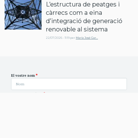
L’estructura de peatges i
càrrecs com a eina
d’integració de generació
renovable al sistema
22/07/2026 - 11:19
per
María José Gar…
El vostre nom
Correu electrònic
El contingut d'aquest camp es manté privat i no es mostrarà
públicament.
Pàgina inicial