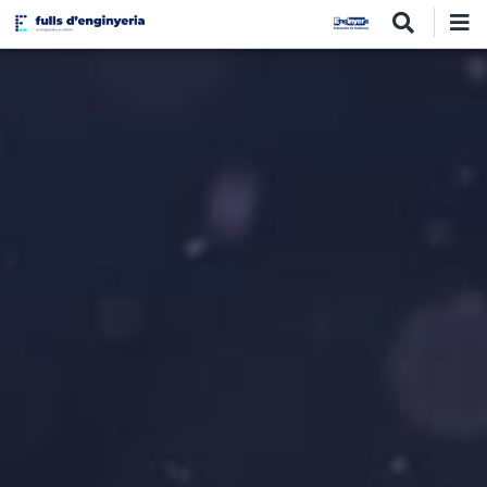
Vés
al
contingut