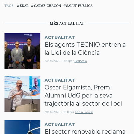
TAGS
EDAR
CARME CHACÓN
SALUT PÚBLICA
MÉS ACTUALITAT
ACTUALITAT
Els agents TECNIO entren a
la Llei de la Ciència
30/07/2026 - 13:38
per
Redacció
ACTUALITAT
Òscar Elgarrista, Premi
Alumni UdG per la seva
trajectòria al sector de l’oci
30/07/2026 - 12:58
per
Xènia Freixas
ACTUALITAT
El sector renovable reclama