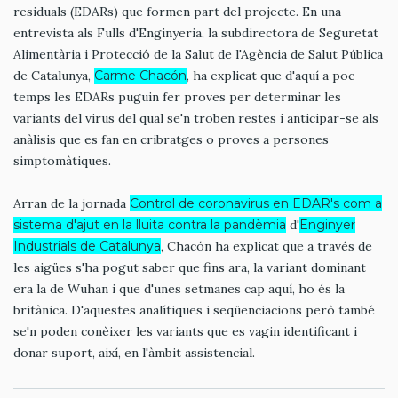
residuals (EDARs) que formen part del projecte. En una
entrevista als Fulls d'Enginyeria, la subdirectora de Seguretat
Alimentària i Protecció de la Salut de l'Agència de Salut Pública
de Catalunya,
Carme Chacón
, ha explicat que d'aquí a poc
temps les EDARs puguin fer proves per determinar les
variants del virus del qual se'n troben restes i anticipar-se als
anàlisis que es fan en cribratges o proves a persones
simptomàtiques.
Arran de la jornada
Control de coronavirus en EDAR's com a
sistema d'ajut en la lluita contra la pandèmia
d'
Enginyer
Industrials de Catalunya
, Chacón ha explicat que a través de
les aigües s'ha pogut saber que fins ara, la variant dominant
era la de Wuhan i que d'unes setmanes cap aquí, ho és la
britànica. D'aquestes analítiques i seqüenciacions però també
se'n poden conèixer les variants que es vagin identificant i
donar suport, així, en l'àmbit assistencial.