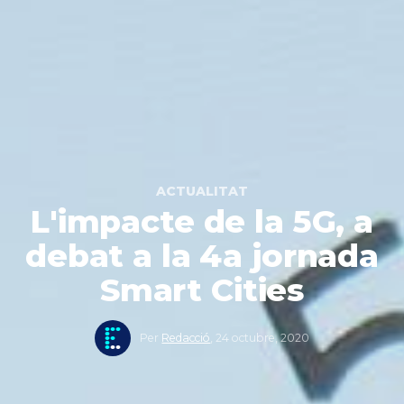
ACTUALITAT
L'impacte de la 5G, a
debat a la 4a jornada
Smart Cities
Per
Redacció
,
24 octubre, 2020