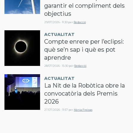
garantir el compliment dels
objectius
29/07/2026 - 11:30
per
Redacció
ACTUALITAT
Compte enrere per l’eclipsi:
què se’n sap i què es pot
aprendre
28/07/2026 - 15:30
per
Redacció
ACTUALITAT
La Nit de la Robòtica obre la
convocatòria dels Premis
2026
27/07/2026 - 11:57
per
Xènia Freixas
ACTUALITAT
L’estructura de peatges i