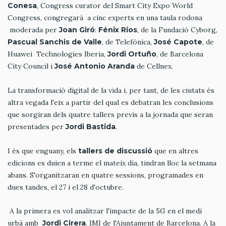
Conesa
, Congress curator del Smart City Expo World
Congress, congregarà a cinc experts en una taula rodona
moderada per
Joan Giró
:
Fénix Rios
, de la Fundació Cyborg,
Pascual Sanchis de Valle
, de Telefónica,
José Capote
, de
Huawei Technologies Iberia,
Jordi Ortuño
, de Barcelona
City Council i
José Antonio Aranda
de Cellnex.
La transformació digital de la vida i, per tant, de les ciutats és
altra vegada l'eix a partir del qual es debatran les conclusions
que sorgiran dels quatre tallers previs a la jornada que seran
presentades per
Jordi Bastida
.
I és que enguany, els
tallers de discussió
que en altres
edicions es duien a terme el mateix dia, tindran lloc la setmana
abans. S'organitzaran en quatre sessions, programades en
dues tandes, el 27 i el 28 d'octubre.
A la primera es vol analitzar l'impacte de la 5G en el medi
urbà amb
Jordi Cirera
, IMI de l'Ajuntament de Barcelona. A la