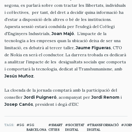
segona, es parlarà sobre com tractar les llibertats, individuals
i col·lectives, per tant, del dret a decidir quina informació ha
d'estar a disposició dels altres o bé de les institucions.
Aquesta sessió estarà conduïda per l'exdegà del Col·legi
d'Enginyers Industrials,
Joan Majó
. L’impacte de la
tecnologia a les empreses quan la ubicació deixa de ser una
limitació, es debatrà al tercer taller,
Jaume Figueras
, CTO
de Nokia en serà el conductor. La darrera trobada es dedicarà
a analitzar l’impacte de les desigualtats socials que comporta
i comportarà la tecnologia, dedicat al Transhumanisme, amb
Jesús Muñoz
.
La cloenda de la jornada comptarà amb la participació del
conseller
Jordi Puigneró
, acompanyat per
Jordi Renom
i
Josep Canós
, president i degà d’EIC
TAGS
5G
5G
SMART
SOCIETAT
TRANSFORMACIÓ
JOR
BARCELONA
CITIES
DIGITAL
DIGITAL