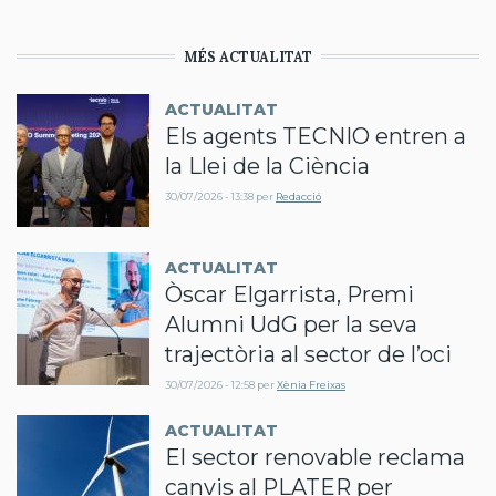
MÉS ACTUALITAT
ACTUALITAT
Els agents TECNIO entren a
la Llei de la Ciència
30/07/2026 - 13:38
per
Redacció
ACTUALITAT
Òscar Elgarrista, Premi
Alumni UdG per la seva
trajectòria al sector de l’oci
30/07/2026 - 12:58
per
Xènia Freixas
ACTUALITAT
El sector renovable reclama
canvis al PLATER per