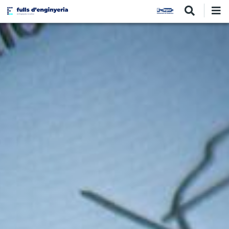
Vés
al
contingut