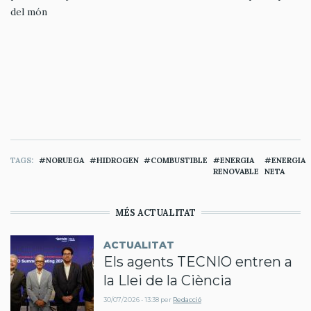
del món
TAGS
NORUEGA
HIDROGEN
COMBUSTIBLE
ENERGIA
ENERGIA
RENOVABLE
NETA
MÉS ACTUALITAT
ACTUALITAT
Els agents TECNIO entren a
la Llei de la Ciència
30/07/2026 - 13:38
per
Redacció