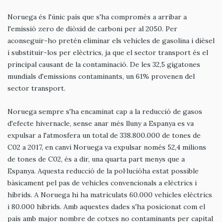
Noruega és l'únic país que s'ha compromès a arribar a
l'emissió zero de diòxid de carboni per al 2050. Per
aconseguir-ho pretén eliminar els vehicles de gasolina i dièsel
i substituir-los per elèctrics, ja que el sector transport és el
principal causant de la contaminació. De les 32,5 gigatones
mundials d'emissions contaminants, un 61% provenen del
sector transport.
Noruega sempre s'ha encaminat cap a la reducció de gasos
d'efecte hivernacle, sense anar més lluny a Espanya es va
expulsar a l'atmosfera un total de 338.800.000 de tones de
C02 a 2017, en canvi Noruega va expulsar només 52,4 milions
de tones de C02, és a dir, una quarta part menys que a
Espanya. Aquesta reducció de la pol·lucióha estat possible
bàsicament pel pas de vehicles convencionals a elèctrics i
híbrids. A Noruega hi ha matriculats 60.000 vehicles elèctrics
i 80.000 híbrids. Amb aquestes dades s'ha posicionat com el
país amb major nombre de cotxes no contaminants per capital