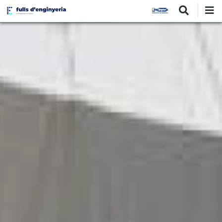
Vés
al
contingut