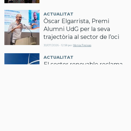
ACTUALITAT
Òscar Elgarrista, Premi
Alumni UdG per la seva
trajectòria al sector de l’oci
30/07/2026 - 12:58
per
Xènia Freixas
ACTUALITAT
El sector renovable reclama
canvis al PLATER per
garantir el compliment dels
objectius
29/07/2026 - 11:30
per
Redacció
ACTUALITAT
Compte enrere per l’eclipsi:
què se’n sap i què es pot