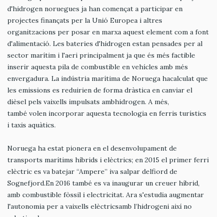
d'hidrogen noruegues ja han començat a participar en
projectes finançats per la Unió Europea i altres
organitzacions per posar en marxa aquest element com a font
d'alimentació. Les bateries d'hidrogen estan pensades per al
sector marítim i l'aeri principalment ja que és més factible
inserir aquesta pila de combustible en vehícles amb més
envergadura. La indústria marítima de Noruega hacalculat que
les emissions es reduirien de forma dràstica en canviar el
dièsel pels vaixells impulsats ambhidrogen. A més,
també volen incorporar aquesta tecnologia en ferris turístics
i taxis aquàtics.
Noruega ha estat pionera en el desenvolupament de
transports marítims híbrids i elèctrics; en 2015 el primer ferri
elèctric es va batejar “Ampere” iva salpar delfiord de
Sognefjord.En 2016 també es va inaugurar un creuer híbrid,
amb combustible fòssil i electricitat. Ara s'estudia augmentar
l'autonomia per a vaixells elèctricsamb l’hidrogeni així no