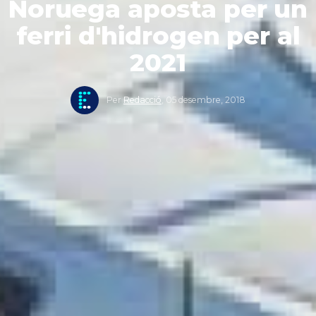
Noruega aposta per un
ferri d'hidrogen per al
2021
Per
Redacció
,
05 desembre, 2018